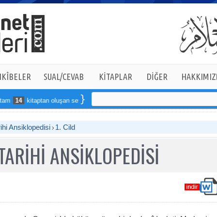
KÎBELER
SUAL/CEVAB
KİTAPLAR
DİĞER
HAKKIMIZ
14
kitaptan oluşan seti online sipariş verebilirsiniz
ihi Ansiklopedisi
1. Cild
TARİHİ ANSİKLOPEDİSİ