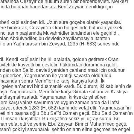
arasında Cezayir’de hüküm süren bir berberîdevleti. Merkezi
arında bulunan hanedanlara Benî Zeyyan denildiği için
erî kabilesinden idi. Uzun süre göçebe olarak yaşadılar.
lere bırakarak, Cezayir’in Oran bölgesinde bulunan yüksek
kinci asrın başlarında Muvahhidler tarafından ele geçirildi.
olan Abdulvadiler, bu devletin zayıflamasıyla itaatten
îsi olan Yağmurasan bin Zeyyad, 1235 (H. 633) senesinde
di. Kendi kabîlesini belirli aralarla, gölden getirerek Oran
Böylelikle kuvvetli bir devletin hükümdarı durumuna geldi.
rından olan Sa’îd, devleti yeniden canlandırmak için ordunun
a giderken, Yagmurasan ile yaptığı savaşta öldürüldü.
sından sonra Merinîler ile karşı karşıya kaldı. İki
 gelen an’anevî bir dusmanlık vardı. Bu durum, iki kabilenin de
ştı. Yagmurasan, Merinîlere karşı Gırnata sultanı ve Kastilya
r andlaşmaimzaladı. Yagmurasan, kırksekiz yıl süren
ere karşı yalnız savunma ve uygun zamanlarda da Hafsi
asiyet ederek 1283 (H. 682) tarihinde vefat etti. Yagmurasan’ın
leti’nin başına oğlu Ebu Sa’îd Osman geçti. Ebu Said Osman’ın
 Tlimsan’ı kuşattılar. Bu kuşatma sekiz yıl üç ay sürdü. Bu
an vefat etti ve yerine Ebu Zeyyan Birinci Muhammed geçti.
msan’ı çok iyi savunarak, şehrin onların eline geçmesine engel