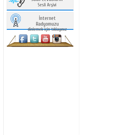
Sesli Arşivi
İnternet
Radyomuzu
dinlemek için tıklayınız