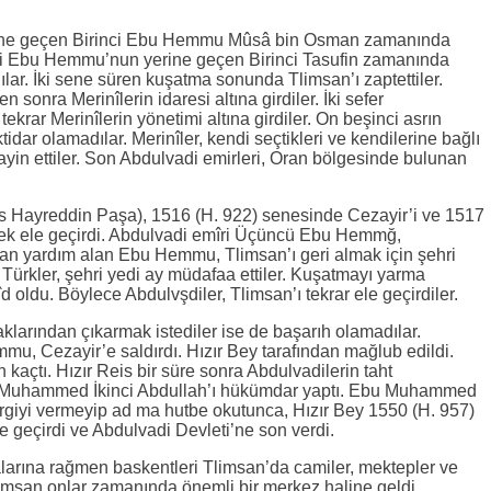
rine geçen Birinci Ebu Hemmu Mûsâ bin Osman zamanında
nci Ebu Hemmu’nun yerine geçen Birinci Tasufin zamanında
dılar. İki sene süren kuşatma sonunda Tlimsan’ı zaptettiler.
n sonra Merinîlerin idaresi altına girdiler. İki sefer
 tekrar Merinîlerin yönetimi altına girdiler. On beşinci asrın
idar olamadılar. Merinîler, kendi seçtikleri ve kendilerine bağlı
ayin ettiler. Son Abdulvadi emirleri, Oran bölgesinde bulunan
os Hayreddin Paşa), 1516 (H. 922) senesinde Cezayir’i ve 1517
ek ele geçirdi. Abdulvadi emîri Üçüncü Ebu Hemmğ,
rdan yardım alan Ebu Hemmu, Tlimsan’ı geri almak için şehri
Türkler, şehri yedi ay müdafaa ettiler. Kuşatmayı yarma
 oldu. Böylece Abdulvşdiler, Tlimsan’ı tekrar ele geçirdiler.
aklarından çıkarmak istediler ise de başarıh olamadılar.
, Cezayir’e saldırdı. Hızır Bey tarafından mağlub edildi.
tı. Hızır Reis bir süre sonra Abdulvadilerin taht
 Muhammed İkinci Abdullah’ı hükümdar yaptı. Ebu Muhammed
vergiyi vermeyip ad ma hutbe okutunca, Hızır Bey 1550 (H. 957)
e geçirdi ve Abdulvadi Devleti’ne son verdi.
larına rağmen baskentleri Tlimsan’da camiler, mektepler ve
limsan onlar zamanında önemli bir merkez haline geldi.