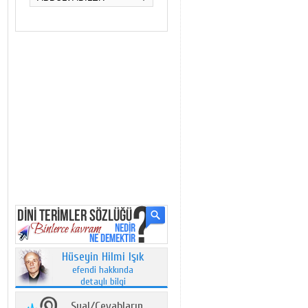
Hüseyin Hilmi Işık
efendi hakkında
detaylı bilgi
Sual/Cevabların