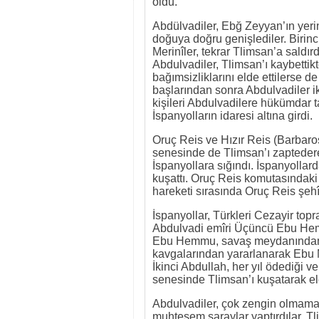
oldu.
Abdülvadiler, Ebğ Zeyyan’ın ye
doğuya doğru genişlediler. Biri
Merinîler, tekrar Tlimsan’a saldır
Abdulvadiler, Tlimsan’ı kaybettikte
bağımsizliklarını elde ettilerse de
başlarından sonra Abdulvadiler ikt
kişileri Abdulvadilere hükümdar t
İspanyolların idaresi altına girdi.
Oruç Reis ve Hızır Reis (Barbar
senesinde de Tlimsan’ı zapteder
İspanyollara sığındı. İspanyolla
kuşattı. Oruç Reis komutasındaki 
hareketi sırasında Oruç Reis şehîd
İspanyollar, Türkleri Cezayir topr
Abdulvadi emîri Üçüncü Ebu Hemmu
Ebu Hemmu, savaş meydanından kaç
kavgalarından yararlanarak Ebu
İkinci Abdullah, her yıl ödediği 
senesinde Tlimsan’ı kuşatarak el
Abdulvadiler, çok zengin olmama
muhteşem saraylar yaptırdılar. T