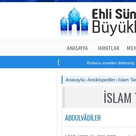
ANASAYFA
HAYATLAR
MEN
Binlerce eserden derlenmiş tam
Anasayfa
Ansiklopediler
İslam Tar
İSLAM 
ABDULVÂDİLER