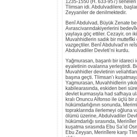
1235-1550 (H. 633-957) seneleri 
Tlimsan idi. Abdulvadilere, başl
Zeyyaniler de denilmektedir.
Benî Abdulvad, Büyük Zenate berb
Avrascivarındakiyerlerini bedevî
yaylaya göç ettiler. Cezayir, on i
Muvahhidlerin sadık bir muttefîki 
vazgeçtiler. Benî Abdulvad’ın re
Abdulvadiler Devleti’ni kurdu.
Yağmurasan, başarılı bir idareci i
eyaletinin ovalarına yerleştirdi. 
Muvahhidler devletinin veliahtla
başına geçti. Tlimsan’ı kuşatmay
Yagmurasan, Muvahhidlerin yıkılma
kabilearasında, eskiden beri süre
devlet kurmasıyla had safhaya ula
kralı Onuncu Alfonso ile üçlü bi
hükümdarlığının sonunda, Meriml
topraklarında ilerlemeyi oğluna v
ölümü üzerine, Abdulvadiler Dev
hükümdarlığı sırasında, Merinîler
kuşatma sırasında Ebu Sa’id Osm
Ebu Zeyyan, Merinîlere karşı Tli