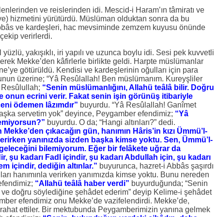
lenlerinden ve reislerinden idi. Mescid-i Haram’ın tâmiratı ve
ye) hizmetini yürütürdü. Müslüman olduktan sonra da bu
i Abbâs ve kardeşleri, hac mevsiminde zemzem kuyusu önünde
çekip verirlerdi.
yüzlü, yakışıklı, iri yapılı ve uzunca boylu idi. Sesi pek kuvvetli
yerek Mekke’den kâfirlerle birlikte geldi. Harpte müslümanlar
ne’ye götürüldü. Kendisi ve kardeşlerinin oğulları için para
bunun üzerine; “Yâ Resûlallah! Ben müslümanım. Kureyşliler
. Resûlullah;
“Senin müslümanlığını, Allahü teâlâ bilir. Doğru
 onun ecrini verir. Fakat senin işin görünüş itibariyle
çeni ödemen lâzımdır”
buyurdu. “Yâ Resûlallah! Ganîmet
başka servetim yok” deyince, Peygamber efendimiz;
“Yâ
ylemiyorsun?”
buyurdu. O da; “Hangi altınları?” dedi.
 Mekke’den çıkacağın gün, hanımın Hâris’in kızı Ümmü’l-
ı verirken yanınızda sizden başka kimse yoktu. Sen, Ümmü’l-
geleceğini bilemiyorum. Eğer bir felâkete uğrar da
 şu kadarı Fadl içindir, şu kadarı Abdullah için, şu kadarı
 içindir, dediğin altınlar.”
buyurunca, hazret-i Abbâs şaşırdı
ınları hanımınla verirken yanımızda kimse yoktu. Bunu nereden
efendimiz;
“Allahü teâlâ haber verdi”
buyurduğunda; “Senin
 ve doğru söylediğine şehâdet ederim” deyip Kelime-i şehâdet
mber efendimiz onu Mekke’de vazifelendirdi. Mekke’de,
ahat ettiler. Bir mektubunda Peygamberimizin yanına gelmek