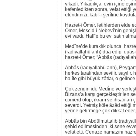
yıkadı. Yıkadıkça, evin içine eşi
kefenledikten sonra, vefat ettiği y
efendimizi, kabr-i şerîfine koydula
Hazret-i Ömer, fetihlerden elde ed
Ömer, Mescid-i Nebevî’nin genişl
evi vardı. Halîfe bu evi satın alm
Medîne’de kuraklık olunca, hazret
(radıyallahü anh) dua edip, duas
hazret-i Ömer; “Abbâs (radıyallah
Abbâs (radıyallahü anh), Peygamb
herkes tarafından sevilir, sayılır,
halîfe gibi büyük zâtlar, o gelin
Çok zengin idi. Medîne’ye yerle
Bizans’a karşı gerçekleştirilen se
cömerd olup, ikram ve ihsanları ç
severdi. Yetmiş köle âzâd ettiği 
yerine getirmeğe çok dikkat eder
Abbâs bin Abdülmuttalib (radıya
şehîd edilmesinden iki sene evv
vefat etti. Cenaze namazını hazret