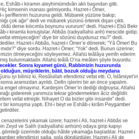
, Eshâb-ı kiramın aleyhimürrıdvân aklı başından gitti.
Hiç kimsenin inanası gelmiyordu. Hazret-i Ömer,
 şerîflerinin huzuruna geldi. Mübarek yüzüne bakıp;
lığı çok ağır” dedi ve mübarek yüzünü örterek dışarı çıktı.
 öldü derse kılıcımla boynunu vururum” dedi. Hazret-i Ebû Bekr
b-ı kiramla konuştular. Abbâs (radıyallahü anh) mescide gidip;
n vefat etmiyeceğim” diye bir sözünü duydunuz mu?” dedi.
dediler. Hazret-i Abbâs, hazret-i Ömer’e dönerek; “Yâ Ömer! Bu
r mıdır?” diye sordu. Hazret-i Ömer; “Yok” dedi. Bunun üzerine;
imizin ölmeyeceğini söyleyemez. Allahü teâlâya yemîn ederim
mış bulunmaktadır. Allahü teâlâ O’na meâlen şöyle buyurdu:
ölecekler. Sonra kıyamet günü, Rabbinizin huzurunda
 olduğun, müşriklerin, bâtıl, bozuk olduğu meydana
nu iyi biliniz ki, Resûlullah efendimiz vefat etti. O, İslâmiyet’in
nra aramızdan ayrıldı. Defin işlerini bir an önce yapalım.
da engel olmayınız. Kardeşim Ömer’in dediği doğruysa, Allahü
prağı gidererek yanımıza tekrar göndermekten âciz değildir.
llem vefat etmiştir. Nihayet O da bizler gibi insandır” dedi.
r bir konuşma yaptı. Ehl-i beyt ve Eshâb-ı kirâm Peygamber
etirdiler.
nazelerini yıkamak üzere; hazret-i Ali, hazret-i Abbâs ve
n Zeyd ve Salih (radıyallahü anhüm) odaya girip kapıyı
 gömleği üzerinde olduğu hâlde yıkamağa başladılar. Hazret-i
amber efendimizi sağa, sola döndürdüler. Hazret-i Ali de