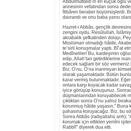
Abdülmuttalib’in en küçük oğlu v
annesinin vefatından sonra dedes
îtibâren beraber büyümüşlerdi. B
davrandı ve onu baba yarısı olarak
Hazret-i Abbâs, gençlik devresind
zengini oydu. Resûlullah, İslâmi
akrabalık şefkatinden dolayı, P
Müslüman olmadığı hâlde, Akabe
te’sirli konuşmalar yaptı. Bî’at e
Medîneliler! Bu, kardeşimin oğlud
edip, Allah’tan getirdiklerine ina
edecek sağlam bir söz vermeniz l
Biz, O’nu, O’na inanmıyan kimsel
olarak yaşamaktadır. Bütün bunla
karar vermiş bulunmaktadır. Eğer 
onlara karşı koyacak kadar savaş
iyice görüşüp konuşunuz. Sonrad
düşmanlarından koruyabilecek mis
çıktıktan sonra O’nu yalnız bırak
korunmuş hâlde yaşasın.” Buna kar
pahasına koruyacağız. Biz, bu söz
Sonra Abbâs (radıyallahü anh); “
korumak için ettikleri yemîni iş
Rabbî!” diyerek dua etti.