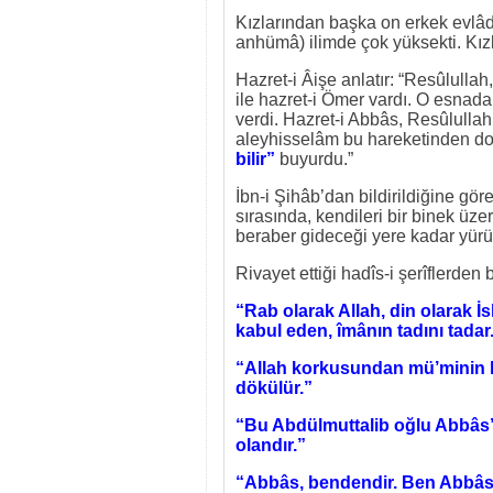
Kızlarından başka on erkek evlâdı
anhümâ) ilimde çok yüksekti. Kızl
Hazret-i Âişe anlatır: “Resûlulla
ile hazret-i Ömer vardı. O esnada
verdi. Hazret-i Abbâs, Resûlullah
aleyhisselâm bu hareketinden dol
bilir”
buyurdu.”
İbn-i Şihâb’dan bildirildiğine gö
sırasında, kendileri bir binek üze
beraber gideceği yere kadar yürür
Rivayet ettiği hadîs-i şerîflerden b
“Rab olarak Allah, din olarak
kabul eden, îmânın tadını tadar
“Allah korkusundan mü’minin ka
dökülür.”
“Bu Abdülmuttalib oğlu Abbâs’d
olandır.”
“Abbâs, bendendir. Ben Abbâs