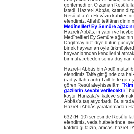
gerilemediler. O zaman Resûlulla
istedi. Hazret-i Abbâs, katırın di
Resûlullah’ın Hevâzin kabilesini
efendimiz, Allahü teâlânın dînin
Medîneliler! Ey Semüre ağacının
Hazreti Abbâs, iri yapılı ve heybe
Medîneliler! Ey Semüre ağacının
Dağıtmayınız” diye bütün gücüyle 
binek hayvanları öyle ürkmüşlerdi
hayvanlarından kendilerini atmak 
bir muharebeden sonra düşman yeni
Hazret-i Abbâs bin Abdülmuttalib, 
efendimiz Taife gittiğinde ora ha
(radıyallahü anh) Tâiflilerle gör
gören Resûl aleyhisselâm;
“Kim 
gazilerin sevabı verilecektir”
buy
koştu. Hanzala’yı kaleye sokmak ü
Abbâs’a taş atıyorlardı. Bu sırad
Hazret-i Abbâs yaralanmadan Hanz
632 (H. 10) senesinde Resûlullah
efendimiz, veda hutbelerinde, sev
kaldırdığı faizin, amcası hazret-i 