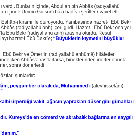
 vardı. Bunların içinde, Abdullah bin Abbâs (radıyallahü
arı içinde Ümmü Gülsüm bâzı hadîs-i şerîfler rivayet etti.
h, Eshâb-ı kiramı ile oturuyordu. Yanıbaşında hazret-i Ebû Bekr
 Abbâs (radıyallahü anh) içeri girdi. Hazret-i Ebû Bekr ona yer
’la Ebû Bekr (radıyallahü anh) arasına oturdu. Resûl
ayı hazret-i Ebû Bekr’e;
“Büyüklerin kıymetini büyükler
re; Ebû Bekr ve Ömer’in (radıyallahü anhümâ) hilâfetleri
rinde iken Abbâs’a rastlarlarsa, bineklerinden inerler onunla
ler, sonra dönerlerdi.
âzıları şunlardır:
 İslâm, peygamber olarak da, Muhammed’i
(aleyhisselâm)
.”
lbi ürperdiği vakit, ağacın yaprakları düşer gibi günahları
ır. Kureyş’de en cömerd ve akrabalık bağlarına en saygılı
’danım.”