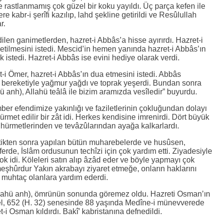
ne rastlanmamış çok güzel bir koku yayıldı. Üç parça kefen ile
ere kabr-i şerîfi kazılıp, lahd şekline getirildi ve Resûlullah
r.
ilen ganimetlerden, hazret-i Abbâs’a hisse ayırırdı. Hazret-i
etilmesini istedi. Mescid’in hemen yanında hazret-i Abbâs’ın
ak istedi. Hazret-i Abbâs ise evini hediye olarak verdi.
-i Ömer, hazret-i Abbâs’ın dua etmesini istedi. Abbâs
ı bereketiyle yağmur yağdı ve toprak yeşerdi. Bundan sonra
ü anh), Allahü teâlâ ile bizim aramızda vesîledir” buyurdu.
er efendimize yakınlığı ve faziletlerinin çokluğundan dolayı
 hürmet edilir bir zât idi. Herkes kendisine imrenirdi. Dört büyük
ce hürmetlerinden ve tevâzûlarından ayağa kalkarlardı.
ştikten sonra yapılan bütün muharebelerde ve husûsen,
ferde, İslâm ordusunun techîzi için çok yardım etti. Ziyadesiyle
ok idi. Köleleri satın alıp âzâd eder ve böyle yapmayı çok
meşhûrdur Yakın akrabayı ziyaret etmeğe, onların haklarını
, muhtaç olanlara yardım ederdi.
llahü anh), ömrünün sonunda göremez oldu. Hazreti Osman’ın
el, 652 (H. 32) senesinde 88 yaşında Medîne-i münevverede
-i Osman kıldırdı. Bakî’ kabristanına defnedildi.