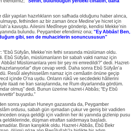
ah efendimiz;
“Senin, bulunduğun yerdeki cihâdın, daha
 dâir yapılan hazırlıkların son safhada olduğunu haber alınca,
ulmayıp, fethinden az bir zaman önce Medine’ye hicret için
ullah’a kavuştu. Ailesini Medîneye gönderip, kendisi Mekke’nin
 yanında bulundu. Peygamber efendimiz ona;
“Ey Abbâs! Ben,
uğum gibi, sen de muhacirlerin sonuncususun”
ır: “Ebû Süfyân, Mekke’nin fethi sırasında müslüman oldu.
ndi. Ebû Süfyân, müslümanların bir sabah vakti namaz için
y Abbâs! Müslümanlara yeni bir şey mi emredildi?” dedi. Hazret-
 hazırlanıyorlar” diye cevap verdi. Daha sonra Ebû Süfyân’a
ürdü. Resûl aleyhisselâm namaz için cemâatin önüne geçip
vecd içinde O’na uydu. Onların rükû ve secdedeki hâllerini
le itaati ne İran saraylarında, ne Rum diyarlarında gördüm.
dar olmuş” dedi. Bunun üzerine hazret-i Abbâs; “Ey Ebû
vvettir” buyurdu.”
inden sonra yapılan Huneyn gazasında da, Peygamber
İslâm ordusu, sabah gün ışımadan çukur ve geniş bir vadiden
nceden oraya geldiği için vadinin her iki yanında gizlenip pusu
geldiklerinde, düşman etraftan saldırmaya başladı.
madılar. Biran karışıklık oldu. Hazret-i Abbâs, Ebû Bekr
man, ölümü göze alıp Resûlullah’la birlikte bir adım