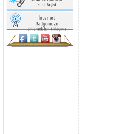
Sesli Arşivi
İnternet
Radyomuzu
dinlemek için tıklayınız