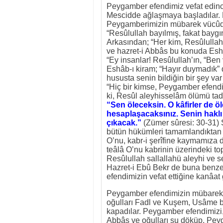
Peygamber efendimiz vefat edince
Mescidde ağlaşmaya başladılar. 
Peygamberimizin mübarek vücûd-ı
“Resûlullah bayılmış, fakat baygın
Arkasından; “Her kim, Resûlullah
ve hazret-i Abbâs bu konuda Eshâ
“Ey insanlar! Resûlullah’ın, “Be
Eshâb-ı kiram; “Hayır duymadık” 
hususta senin bildiğin bir şey va
“Hiç bir kimse, Peygamber efend
ki, Resûl aleyhisselâm ölümü tad
“Sen öleceksin. O kâfirler de 
hesaplaşacaksınız. Senin haklı
çıkacak.”
(Zümer sûresi: 30-31) Şu
bütün hükümleri tamamlandıktan so
O’nu, kabr-i şerîfine kaymamıza 
teâlâ O’nu kabrinin üzerindeki to
Resûlullah sallallahü aleyhi ve se
Hazret-i Ebû Bekr de buna benze
efendimizin vefat ettiğine kanâat g
Peygamber efendimizin mübarek ce
oğulları Fadl ve Kuşem, Usâme bi
kapadılar. Peygamber efendimizi,
Abbâs ve oğulları su döküp, Peyg