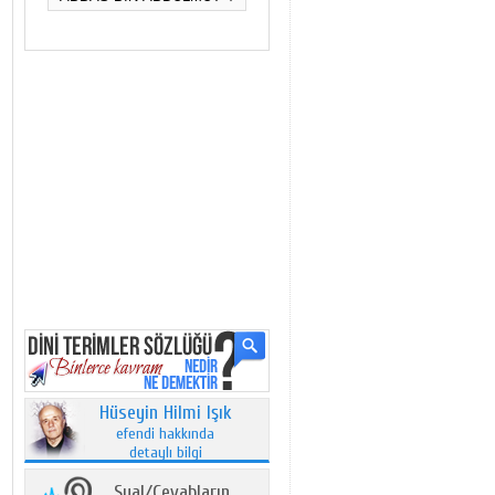
Hüseyin Hilmi Işık
efendi hakkında
detaylı bilgi
Sual/Cevabların