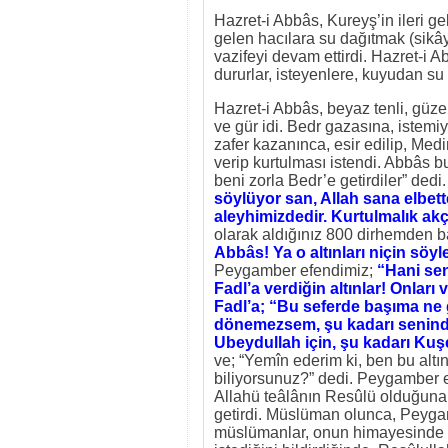
Hazret-i Abbâs, Kureyş’in ileri ge
gelen hacılara su dağıtmak (sikâ
vazifeyi devam ettirdi. Hazret-
dururlar, isteyenlere, kuyudan su 
Hazret-i Abbâs, beyaz tenli, güzel 
ve gür idi. Bedr gazasına, istemi
zafer kazanınca, esir edilip, Medi
verip kurtulması istendi. Abbâs 
beni zorla Bedr’e getirdiler” dedi
söylüyor san, Allah sana elbette
aleyhimizdedir. Kurtulmalık ak
olarak aldığınız 800 dirhemden 
Abbâs! Ya o altınları niçin sö
Peygamber efendimiz;
“Hani sen
Fadl’a verdiğin altınlar! Onlar
Fadl’a; “Bu seferde başıma ne 
dönemezsem, şu kadarı senindir,
Ubeydullah için, şu kadarı Kuşem
ve; “Yemîn ederim ki, ben bu alt
biliyorsunuz?” dedi. Peygamber 
Allahü teâlânın Resûlü olduğuna
getirdi. Müslüman olunca, Peyga
müslümanlar, onun himayesinde r