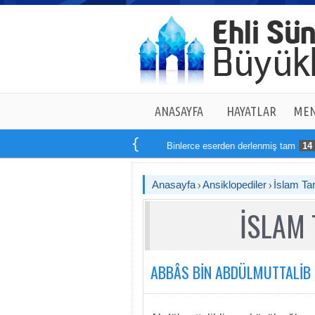
ANASAYFA
HAYATLAR
MEN
Binlerce eserden derlenmiş tam
14
kitaptan ol
Anasayfa
Ansiklopediler
İslam Tar
İSLAM 
ABBÂS BİN ABDÜLMUTTALİB (r