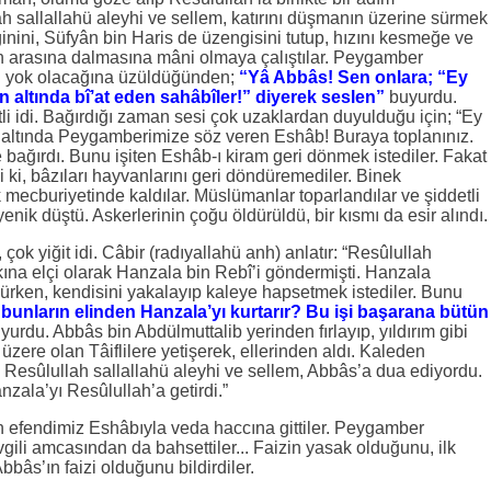
h sallallahü aleyhi ve sellem, katırını düşmanın üzerine sürmek
zginini, Süfyân bin Haris de üzengisini tutup, hızını kesmeğe ve
n arasına dalmasına mâni olmaya çalıştılar. Peygamber
in yok olacağına üzüldüğünden;
“Yâ Abbâs! Sen onlara; “Ey
 altında bî’at eden sahâbîler!” diyerek seslen”
buyurdu.
tli idi. Bağırdığı zaman sesi çok uzaklardan duyulduğu için; “Ey
 altında Peygamberimize söz veren Eshâb! Buraya toplanınız.
bağırdı. Bunu işiten Eshâb-ı kiram geri dönmek istediler. Fakat
 ki, bâzıları hayvanlarını geri döndüremediler. Binek
mecburiyetinde kaldılar. Müslümanlar toparlandılar ve şiddetli
k düştü. Askerlerinin çoğu öldürüldü, bir kısmı da esir alındı.
çok yiğit idi. Câbir (radıyallahü anh) anlatır: “Resûlullah
lkına elçi olarak Hanzala bin Rebî’i göndermişti. Hanzala
üşürken, kendisini yakalayıp kaleye hapsetmek istediler. Bunu
bunların elinden Hanzala’yı kurtarır? Bu işi başarana bütün
urdu. Abbâs bin Abdülmuttalib yerinden fırlayıp, yıldırım gibi
zere olan Tâiflilere yetişerek, ellerinden aldı. Kaleden
a Resûlullah sallallahü aleyhi ve sellem, Abbâs’a dua ediyordu.
ala’yı Resûlullah’a getirdi.”
 efendimiz Eshâbıyla veda haccına gittiler. Peygamber
gili amcasından da bahsettiler... Faizin yasak olduğunu, ilk
Abbâs’ın faizi olduğunu bildirdiler.