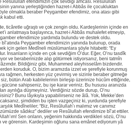
e Resûlullah efendimizin çok sevdiği amcası. Resûlullah
inin yanına yerleştiğinden hazret-i Abbâs ile çocukluktan
öyle olmakla beraber Peygamber efendimiz, ona atası gibi
 kabul etti.
e, ticâretle uğraştı ve çok zengin oldu. Kardeşlerinin içinde en
yet’i anlatmaya başlayınca, hazret-i Abbâs muhalefet etmeyip,
eygamber efendimize yardımda bulundu ve destek oldu.
 bî’atında Peygamber efendimizin yanında bulunup, orada
tmek için gelen Medîneli müslümanlara şöyle hitabetti: “Ey
ur. İnsanların içinde en çok sevdiğim O’dur. Eğer, O’nu tasdîk
nıyor ve beraberinizde alıp götürmek istiyorsanız, beni tatmîn
âzımdır. Bildiğiniz gibi, Muhammed aleyhisselâm bizdendir.
erden koruduk. O, bizim aramızda izzet ve şerefiyle korunmuş
ra rağmen, herkesten yüz çevirmiş ve sizinle beraber gitmeğe
siz, bütün Arab kabilelerinin birleşip üzerinize hücûm ettiğinde,
 gücüne sahipseniz, bu işe karar veriniz. Bu hususu aranızda
an ayrılığa düşmeyiniz. Verdiğiniz sözde durup, O’nu
iniz? Bunu lâyıkıyla yapabilirseniz ne âlâ. Yok, Mekke’den
acaksanız, şimdiden bu işten vazgeçiniz ki, yurdunda şerefiyle
şılık Medîneliler; “Biz, Resûlullah’ı malımız ve canımız
ümüzde sâdıkız” dediler ve Resûlullah efendimize bî’at ettiler.
Allah’ım! Sen onların, yeğenim hakkında verdikleri sözü, O’nu
iten ve görensin. Kardeşimin oğlunu sana emânet ediyorum yâ