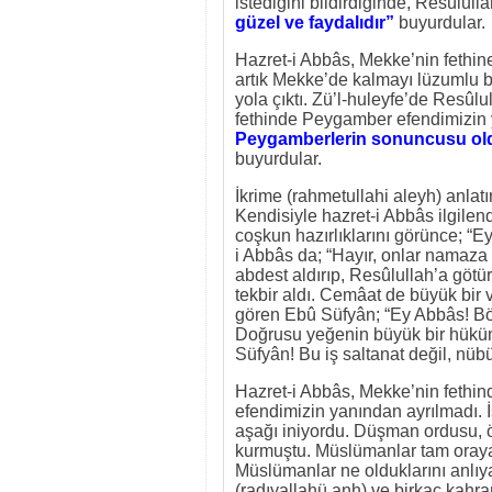
istediğini bildirdiğinde, Resûlull
güzel ve faydalıdır”
buyurdular.
Hazret-i Abbâs, Mekke’nin fethine
artık Mekke’de kalmayı lüzumlu b
yola çıktı. Zü’l-huleyfe’de Resûl
fethinde Peygamber efendimizin
Peygamberlerin sonuncusu old
buyurdular.
İkrime (rahmetullahi aleyh) anlat
Kendisiyle hazret-i Abbâs ilgile
coşkun hazırlıklarını görünce; “E
i Abbâs da; “Hayır, onlar namaza
abdest aldırıp, Resûlullah’a göt
tekbir aldı. Cemâat de büyük bir 
gören Ebû Süfyân; “Ey Abbâs! Böy
Doğrusu yeğenin büyük bir hüküm
Süfyân! Bu iş saltanat değil, nübü
Hazret-i Abbâs, Mekke’nin feth
efendimizin yanından ayrılmadı. 
aşağı iniyordu. Düşman ordusu, ö
kurmuştu. Müslümanlar tam oraya 
Müslümanlar ne olduklarını anlıya
(radıyallahü anh) ve birkaç kahra