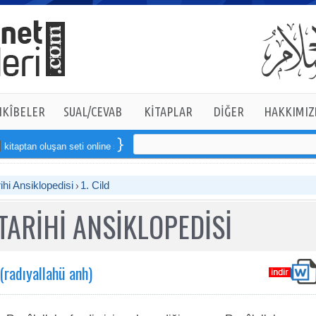
KÎBELER
SUAL/CEVAB
KİTAPLAR
DİĞER
HAKKIMIZ
uşan seti online sipariş verebilirsiniz
ihi Ansiklopedisi
1. Cild
TARİHİ ANSİKLOPEDİSİ
adıyallahü anh)