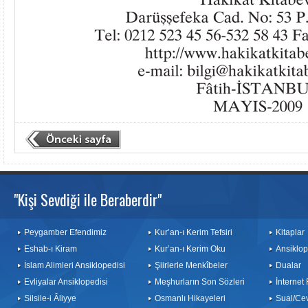
"Kişi Sevdiği ile Beraberdir"
Peygamber Efendimiz
Kur’an-ı Kerim Tefsiri
Kitaplar
Eshab-ı Kiram
Kur’an-ı Kerim Oku
Ansiklop
İslam Alimleri Ansiklopedisi
Şiirlerle Menkîbeler
Dualar
Evliyalar Ansiklopedisi
Meşhurların Son Sözleri
İnternet
Silsile-i Âliyye
Osmanlı Hikayeleri
Sual/Ce