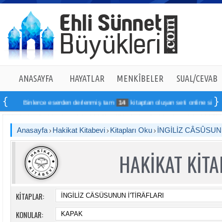
ANASAYFA
HAYATLAR
MENKÎBELER
SUAL/CEVAB
Binlerce eserden derlenmiş tam
14
kitaptan oluşan seti online sipariş ve
Anasayfa
Hakikat Kitabevi
Kitapları Oku
İNGİLİZ CÂSÛSUN
HAKİKAT KİTA
KİTAPLAR:
KONULAR: