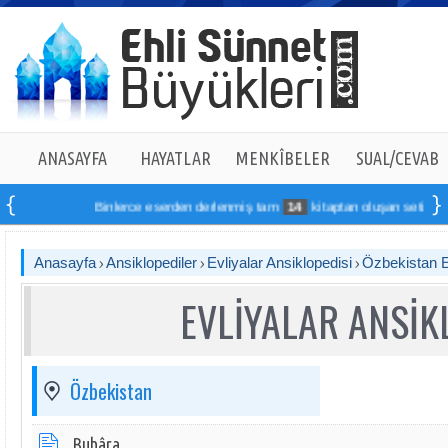
ANASAYFA
HAYATLAR
MENKÎBELER
SUAL/CEVAB
Binlerce eserden derlenmiş tam
14
kitaptan oluşan seti online s
Anasayfa
Ansiklopediler
Evliyalar Ansiklopedisi
Özbekistan E
EVLİYALAR ANSİK
Özbekistan
Buhâra