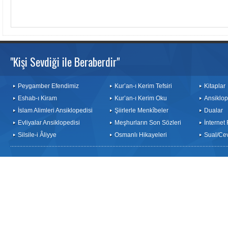
"Kişi Sevdiği ile Beraberdir"
Peygamber Efendimiz
Kur’an-ı Kerim Tefsiri
Kitaplar
Eshab-ı Kiram
Kur’an-ı Kerim Oku
Ansiklop
İslam Alimleri Ansiklopedisi
Şiirlerle Menkîbeler
Dualar
Evliyalar Ansiklopedisi
Meşhurların Son Sözleri
İnternet
Silsile-i Âliyye
Osmanlı Hikayeleri
Sual/Ce