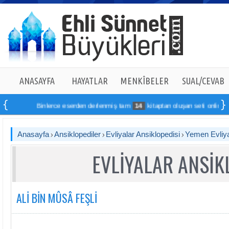
ANASAYFA
HAYATLAR
MENKÎBELER
SUAL/CEVAB
Binlerce eserden derlenmiş tam
14
kitaptan oluşan seti online sipari
Anasayfa
Ansiklopediler
Evliyalar Ansiklopedisi
Yemen Evliya
EVLİYALAR ANSİK
ALİ BİN MÛSÂ FEŞLİ