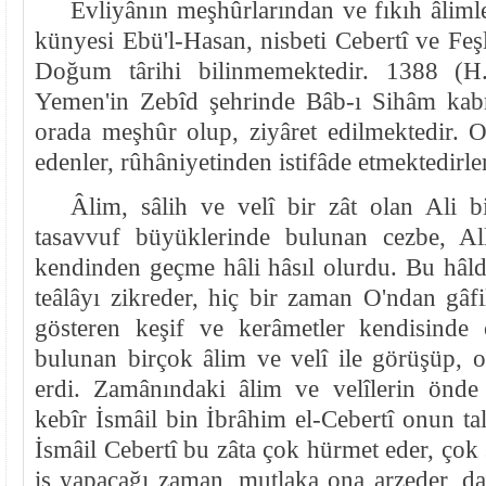
Evliyânın meşhûrlarından ve fıkıh âliml
künyesi Ebü'l-Hasan, nisbeti Cebertî ve Feşl
Doğum târihi bilinmemektedir. 1388 (H.7
Yemen'in Zebîd şehrinde Bâb-ı Sihâm kabr
orada meşhûr olup, ziyâret edilmektedir. O
edenler, rûhâniyetinden istifâde etmektedirler
Âlim, sâlih ve velî bir zât olan Ali b
tasavvuf büyüklerinde bulunan cezbe, Al
kendinden geçme hâli hâsıl olurdu. Bu hâl
teâlâyı zikreder, hiç bir zaman O'ndan gâf
gösteren keşif ve kerâmetler kendisinde
bulunan birçok âlim ve velî ile görüşüp, o
erdi. Zamânındaki âlim ve velîlerin önde
kebîr İsmâil bin İbrâhim el-Cebertî onun tal
İsmâil Cebertî bu zâta çok hürmet eder, çok 
iş yapacağı zaman, mutlaka ona arzeder, da