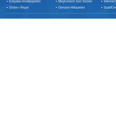
Evliyalar Ansiklopedisi
Meşhurların Son Sözleri
İnternet
Silsile-i Âliyye
Osmanlı Hikayeleri
Sual/Ce