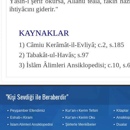
Yâsîn-i şerîf okursa, Allahü teâlâ, fakîh ha
ihtiyâcını giderir."
KAYNAKLAR
1) Câmiu Kerâmât-il-Evliyâ; c.2, s.185
2) Tabakât-ul-Havâs; s.97
3) İslâm Âlimleri Ansiklopedisi; c.10, s.
"Kişi Sevdiği ile Beraberdir"
Peygamber Efendimiz
Kur’an-ı Kerim Tefsiri
Kitaplar
Eshab-ı Kiram
Kur’an-ı Kerim Oku
Ansiklop
İslam Alimleri Ansiklopedisi
Şiirlerle Menkîbeler
Dualar