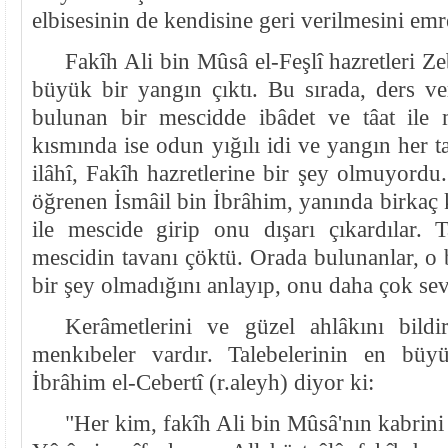
elbisesinin de kendisine geri verilmesini emre
Fakîh Ali bin Mûsâ el-Feşlî hazretleri Z
büyük bir yangın çıktı. Bu sırada, ders ve
bulunan bir mescidde ibâdet ve tâat ile 
kısmında ise odun yığılı idi ve yangın her ta
ilâhî, Fakîh hazretlerine bir şey olmuyord
öğrenen İsmâil bin İbrâhim, yanında birkaç k
ile mescide girip onu dışarı çıkardılar.
mescidin tavanı çöktü. Orada bulunanlar, o 
bir şey olmadığını anlayıp, onu daha çok se
Kerâmetlerini ve güzel ahlâkını bild
menkıbeler vardır. Talebelerinin en büy
İbrâhim el-Cebertî (r.aleyh) diyor ki:
"Her kim, fakîh Ali bin Mûsâ'nın kabrini 