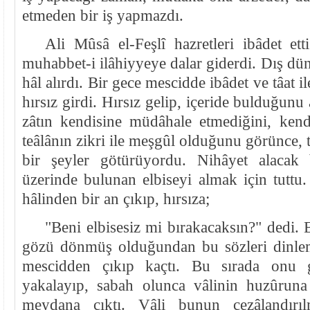
etmeden bir iş yapmazdı.
Ali Mûsâ el-Feşlî hazretleri ibâdet ett
muhabbet-i ilâhiyyeye dalar giderdi. Dış d
hâl alırdı. Bir gece mescidde ibâdet ve tâat i
hırsız girdi. Hırsız gelip, içeride bulduğunu
zâtın kendisine müdâhale etmediğini, ken
teâlânın zikri ile meşgûl olduğunu görünce, 
bir şeyler götürüyordu. Nihâyet alacak
üzerinde bulunan elbiseyi almak için tuttu
hâlinden bir an çıkıp, hırsıza;
"Beni elbisesiz mi bırakacaksın?" dedi. El
gözü dönmüş olduğundan bu sözleri dinlem
mescidden çıkıp kaçtı. Bu sırada onu g
yakalayıp, sabah olunca vâlinin huzûruna
meydana çıktı. Vâli bunun cezâlandırılm