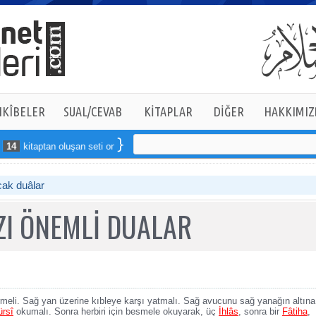
KÎBELER
SUAL/CEVAB
KİTAPLAR
DİĞER
HAKKIMIZ
14
kitaptan oluşan seti online sipariş verebilirsiniz
ak duâlar
ZI ÖNEMLİ DUALAR
meli. Sağ yan üzerine kıbleye karşı yatmalı. Sağ avucunu sağ yanağın altına
ürsî
okumalı. Sonra herbiri için besmele okuyarak, üç
İhlâs
, sonra bir
Fâtiha
,