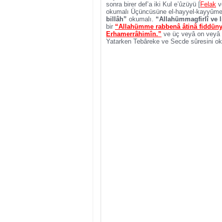
sonra birer def’a iki Kul e’ûzüyü [
Felak
v
okumalı Üçüncüsüne el-hayyel-kayyûme v
billâh”
okumalı.
“Allahümmagfirlî ve l
bir
“Allahümme rabbenâ âtinâ fiddünyâ
Erhamerrâhimîn.”
ve üç veyâ on veyâ kı
Yatarken Tebâreke ve Secde sûresini ok