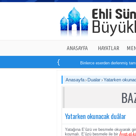
ANASAYFA
HAYATLAR
MEN
Binlerce eserden derlenmiş tam
Anasayfa
Dualar
Yatarken okunac
BA
Yatarken okunacak duâlar
Yatağına E’ûzü ve besmele okuyarak gir
koymalı. E’ûzü besmele ile bir
Âyet-el-k