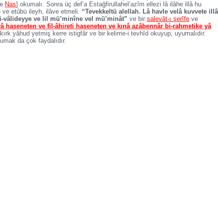
e
Nas
] okumalı. Sonra üç def’a Estağfirullahel’azîm ellezi lâ ilâhe illâ hu
e etûbü ileyh, ilâve etmeli.
“Tevekkeltü alellah. Lâ havle velâ kuvvete illâ
i-vâlideyye ve lil mü’minîne vel mü’minât”
ve bir
salevât-ı şerîfe
ve
 haseneten ve fil-âhireti haseneten ve kınâ azâbennâr bi-rahmetike yâ
rk yâhud yetmiş kerre istigfâr ve bir kelime-i tevhîd okuyup, uyumalıdır.
umak da çok faydalıdır.