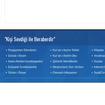
"Kişi Sevdiği ile Beraberdir"
Peygamber Efendimiz
Kur’an-ı Kerim Tefsiri
Kitaplar
Eshab-ı Kiram
Kur’an-ı Kerim Oku
Ansiklop
İslam Alimleri Ansiklopedisi
Şiirlerle Menkîbeler
Dualar
Evliyalar Ansiklopedisi
Meşhurların Son Sözleri
İnternet
Silsile-i Âliyye
Osmanlı Hikayeleri
Sual/Ce