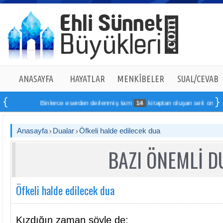
ANASAYFA
HAYATLAR
MENKÎBELER
SUAL/CEVAB
Binlerce eserden derlenmiş tam
14
kitaptan oluşan seti online sip
Anasayfa
Dualar
Öfkeli halde edilecek dua
BAZI ÖNEMLİ 
Öfkeli halde edilecek dua
Kızdığın zaman şöyle de: