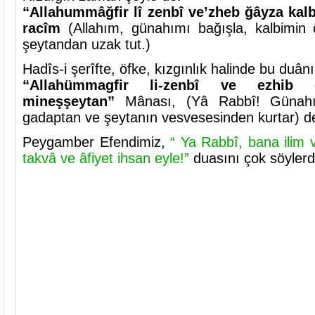
“Allahummâğfir lî zenbî ve’zheb ğâyza kalbî
racîm
(Allahım, günahımı bağışla, kalbimin 
şeytandan uzak tut.)
Hadîs-i şerîfte, öfke, kızgınlık halinde bu du
“Allahümmagfir li-zenbî ve ezhib
mineşşeytan”
Mânası, (Yâ Rabbî! Günahım
gadaptan ve şeytanın vesvesesinden kurtar) dem
Peygamber Efendimiz,
“ Ya Rabbî, bana ilim 
takvâ ve âfiyet ihsan eyle!”
duasını çok söylerd