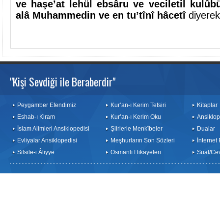
ve haşe’at lehül ebsâru ve veciletil kulûb
alâ Muhammedin ve en tu’tînî hâcetî
diyerek 
"Kişi Sevdiği ile Beraberdir"
Peygamber Efendimiz
Kur’an-ı Kerim Tefsiri
Kitaplar
Eshab-ı Kiram
Kur’an-ı Kerim Oku
Ansiklop
İslam Alimleri Ansiklopedisi
Şiirlerle Menkîbeler
Dualar
Evliyalar Ansiklopedisi
Meşhurların Son Sözleri
İnternet
Silsile-i Âliyye
Osmanlı Hikayeleri
Sual/Ce