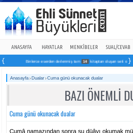
ANASAYFA
HAYATLAR
MENKÎBELER
SUAL/CEVAB
Binlerce eserden derlenmiş tam
14
kitaptan oluşan seti online s
Anasayfa
Dualar
Cuma günü okunacak dualar
BAZI ÖNEMLİ 
Cuma günü okunacak dualar
Cumâ namazından sonra şu düâyı okumak müs