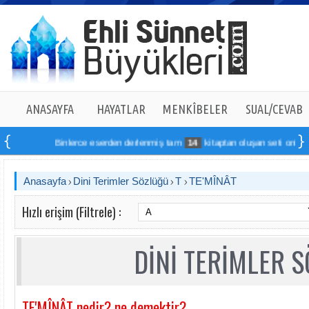
ANASAYFA
HAYATLAR
MENKÎBELER
SUAL/CEVAB
Binlerce eserden derlenmiş tam
14
kitaptan oluşan seti online sipa
Anasayfa
Dini Terimler Sözlüğü
T
TE'MÎNÂT
Hızlı erişim (Filtrele) :
DİNİ TERİMLER 
TE'MÎNÂT nedir? ne demektir?