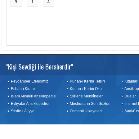
V
Y
Z
"Kişi Sevdiği ile Beraberdir"
Peygamber Efendimiz
Kur’an-ı Kerim Tefsiri
Kitaplar
Eshab-ı Kiram
Kur’an-ı Kerim Oku
Ansiklop
İslam Alimleri Ansiklopedisi
Şiirlerle Menkîbeler
Dualar
Evliyalar Ansiklopedisi
Meşhurların Son Sözleri
İnternet
Silsile-i Âliyye
Osmanlı Hikayeleri
Sual/Ce