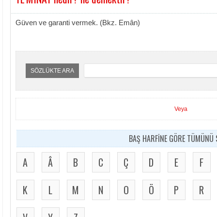
Güven ve garanti vermek. (Bkz. Emân)
SÖZLÜKTE ARA
Veya
BAŞ HARFİNE GÖRE TÜMÜNÜ S
A
Â
B
C
Ç
D
E
F
K
L
M
N
O
Ö
P
R