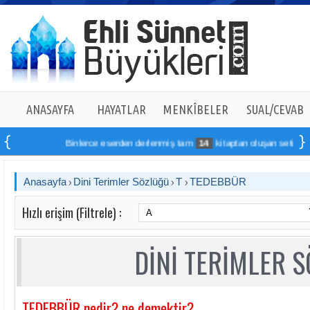
ANASAYFA
HAYATLAR
MENKÎBELER
SUAL/CEVAB
Binlerce eserden derlenmiş tam
14
kitaptan oluşan seti online s
Anasayfa
Dini Terimler Sözlüğü
T
TEDEBBÜR
Hızlı erişim (Filtrele) :
DİNİ TERİMLER 
TEDEBBÜR nedir? ne demektir?