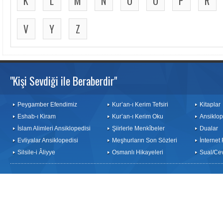
K
L
M
N
O
Ö
P
R
V
Y
Z
"Kişi Sevdiği ile Beraberdir"
Peygamber Efendimiz
Kur’an-ı Kerim Tefsiri
Kitaplar
Eshab-ı Kiram
Kur’an-ı Kerim Oku
Ansiklop
İslam Alimleri Ansiklopedisi
Şiirlerle Menkîbeler
Dualar
Evliyalar Ansiklopedisi
Meşhurların Son Sözleri
İnternet
Silsile-i Âliyye
Osmanlı Hikayeleri
Sual/Ce