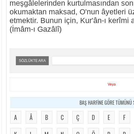
meşgâlelerinden kurtulmasından sonra
okumaktan maksad, O'nun âyetleri ü
etmektir. Bunun için, Kur'ân-ı kerîmi 
(İmâm-ı Gazâlî)
SÖZLÜKTE ARA
Veya
BAŞ HARFİNE GÖRE TÜMÜNÜ S
A
Â
B
C
Ç
D
E
F