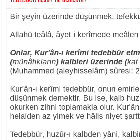
Bir şeyin üzerinde düşünmek, tefekk
Allahü teâlâ, âyet-i kerîmede meâlen
Onlar, Kur'ân-ı kerîmi tedebbür et
(
münâfıkların
) kalbleri üzerinde (
kat
(Muhammed (aleyhisselâm) sûresi: 2
Kur'ân-ı kerîmi tedebbür, onun emirle
düşünmek demektir. Bu ise, kalb huzû
okurken zihni toplamakla olur. Kur'ân-
helalden az yimek ve hâlis niyet şartt
Tedebbür, huzûr-ı kalbden yâni, kalb