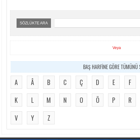
SÖZLÜKTE ARA
Veya
BAŞ HARFİNE GÖRE TÜMÜNÜ S
A
Â
B
C
Ç
D
E
F
K
L
M
N
O
Ö
P
R
V
Y
Z