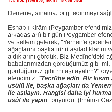
Deneme, sınama, bilgi edinmeyi sağla
Eshâb-ı kirâm (Peygamber efendimi
arkadaşları) bir gün Peygamber efend
ve sellem gelerek; "Yemen'e gidenle
ağaçlarını başka türlü aşıladıklarını 
aldıklarını gördük. Biz Medîne'deki a
babalarımızdan gördüğümüz gibi mi
gördüğümüz gibi mi aşılayalım?" diy
efendimiz; "
Tecrübe edin. Bir kısım 
usûlü ile, başka ağaçları da Yemen
ile aşılayın. Hangisi daha iyi hurm
usûl ile yapın
" buyurdu. (İmâm-ı Gaz