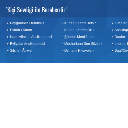
"Kişi Sevdiği ile Beraberdir"
Peygamber Efendimiz
Kur’an-ı Kerim Tefsiri
Kitaplar
Eshab-ı Kiram
Kur’an-ı Kerim Oku
Ansiklop
İslam Alimleri Ansiklopedisi
Şiirlerle Menkîbeler
Dualar
Evliyalar Ansiklopedisi
Meşhurların Son Sözleri
İnternet
Silsile-i Âliyye
Osmanlı Hikayeleri
Sual/Ce