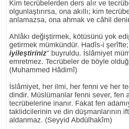
Kim tecrübelerden ders alır ve tecrüb
olgunlaştırırsa, ona akıllı; kim tecrüb
anlamazsa, ona ahmak ve câhil denir
Ahlâkı değiştirmek, kötüsünü yok edip
getirmek mümkündür. Hadîs-i şerîfte;
iyileştiriniz
" buyruldu. İslâmiyet mü
emretmez. Tecrübeler de böyle olduğ
(Muhammed Hâdimî)
İslâmiyet, her ilmi, her fenni ve her 
dindir. Müslümanlar fenni sever, fen 
tecrübelerine inanır. Fakat fen adamı
taklidcilerinin ve din düşmanlarının if
aldanmaz. (Seyyid Abdülhakîm)