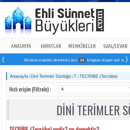
ANASAYFA
HAYATLAR
MENKÎBELER
SUAL/CEVAB
Binlerce eserden derlenmiş tam
14
kitaptan oluşan seti online sip
Anasayfa
Dini Terimler Sözlüğü
T
TECRİBE (Tecrübe)
Hızlı erişim (Filtrele) :
DİNİ TERİMLER 
TECRİBE (Tecrübe) nedir? ne demektir?