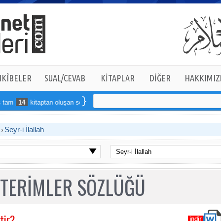
KÎBELER
SUAL/CEVAB
KİTAPLAR
DİĞER
HAKKIMIZ
am
14
kitaptan oluşan seti online sipariş verebilirsiniz
S
Seyr-i İlallah
 TERİMLER SÖZLÜĞÜ
tir?