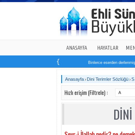
ANASAYFA
HAYATLAR
MEN
Binlerce eserden derlenmiş t
Anasayfa
Dini Terimler Sözlüğü
Hızlı erişim (Filtrele) :
DİNİ
Seyr-i İlallah nedir? ne demek