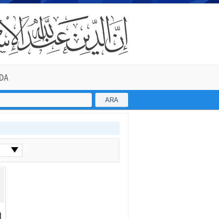
DA
ARA