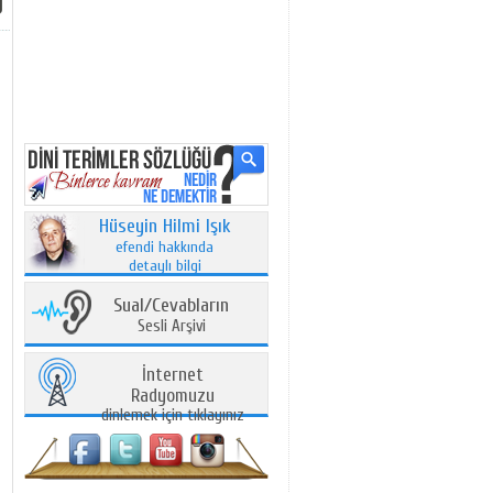
Hüseyin Hilmi Işık
efendi hakkında
detaylı bilgi
Sual/Cevabların
Sesli Arşivi
İnternet
Radyomuzu
dinlemek için tıklayınız