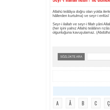
Allahü teâlâya doğru olan yolda ile
hâllerden kurtulma) ve seyr-i enfüsî 
Seyr-i ilallah ve seyr-i fillah yâni 
(her işini yalnız Allahü teâlânın rızâ
olgunluğuna kavuşulamaz. (Abdülha
SÖZLÜKTE ARA
A
Â
B
C
Ç