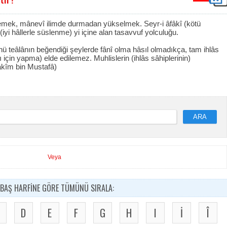
rlemek, mânevî ilimde durmadan yükselmek. Seyr-i âfâkî (kötü
(iyi hâllerle süslenme) yi içine alan tasavvuf yolculuğu.
Allahü teâlânın beğendiği şeylerde fânî olma hâsıl olmadıkça, tam ihlâs
sı için yapma) elde edilemez. Muhlislerin (ihlâs sâhiplerinin)
kîm bin Mustafâ)
ARA
Veya
BAŞ HARFİNE GÖRE TÜMÜNÜ SIRALA:
D
E
F
G
H
I
İ
Î