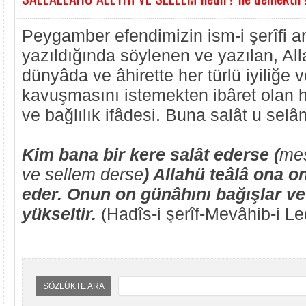
Peygamber efendimizin ism-i şerîfi anıl
yazıldığında söylenen ve yazılan, Al
dünyâda ve âhirette her türlü iyiliğe 
kavuşmasını istemekten ibâret olan h
ve bağlılık ifâdesi. Buna salât u selâ
Kim bana bir kere salât ederse (
mes
ve sellem derse
) Allahü teâlâ ona on
eder. Onun on günâhını bağışlar ve
yükseltir.
(Hadîs-i şerîf-Mevâhib-i L
SÖZLÜKTE ARA