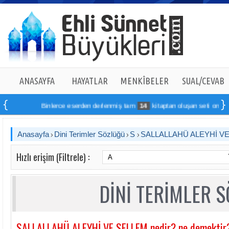
ANASAYFA
HAYATLAR
MENKÎBELER
SUAL/CEVAB
Binlerce eserden derlenmiş tam
14
kitaptan oluşan seti online sip
Anasayfa
Dini Terimler Sözlüğü
S
SALLALLAHÜ ALEYHİ V
Hızlı erişim (Filtrele) :
DİNİ TERİMLER 
SALLALLAHÜ ALEYHİ VE SELLEM nedir? ne demektir