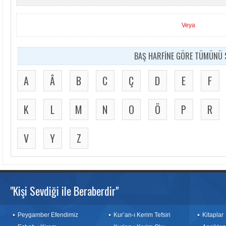
Veya
BAŞ HARFİNE GÖRE TÜMÜNÜ S
A
Â
B
C
Ç
D
E
F
K
L
M
N
O
Ö
P
R
V
Y
Z
"Kişi Sevdiği ile Beraberdir"
Peygamber Efendimiz
Kur’an-ı Kerim Tefsiri
Kitaplar