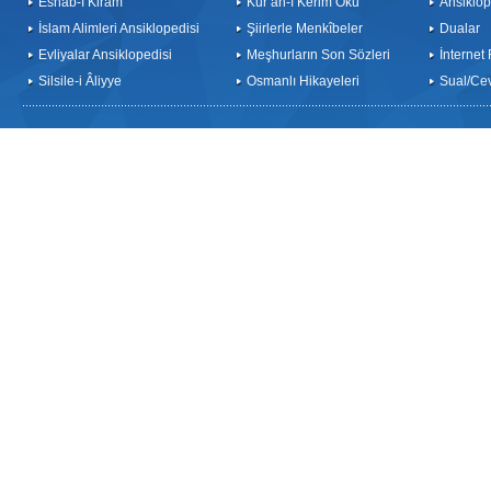
Eshab-ı Kiram
Kur’an-ı Kerim Oku
Ansiklop
İslam Alimleri Ansiklopedisi
Şiirlerle Menkîbeler
Dualar
Evliyalar Ansiklopedisi
Meşhurların Son Sözleri
İnternet
Silsile-i Âliyye
Osmanlı Hikayeleri
Sual/Ce