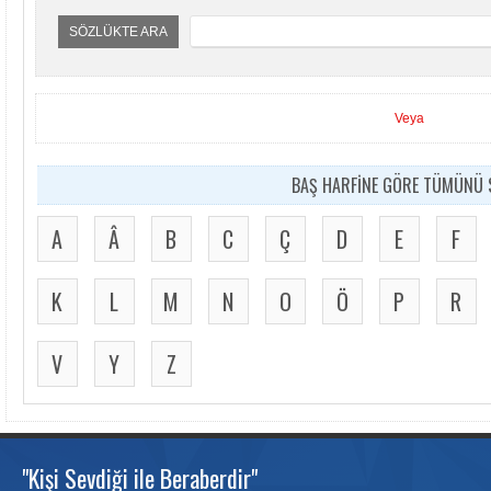
SÖZLÜKTE ARA
Veya
BAŞ HARFİNE GÖRE TÜMÜNÜ S
A
Â
B
C
Ç
D
E
F
K
L
M
N
O
Ö
P
R
V
Y
Z
"Kişi Sevdiği ile Beraberdir"