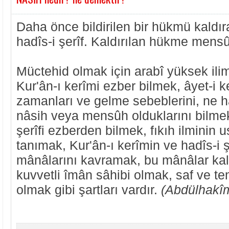
Daha önce bildirilen bir hükmü kaldır
hadîs-i şerîf. Kaldırılan hükme mensû
Müctehid olmak için arabî yüksek ilim
Kur'ân-ı kerîmi ezber bilmek, âyet-i k
zamanları ve gelme sebeblerini, ne ha
nâsih veya mensûh olduklarını bilmek
şerîfi ezberden bilmek, fıkıh ilminin u
tanımak, Kur'ân-ı kerîmin ve hadîs-i ş
mânâlarını kavramak, bu mânâlar kal
kuvvetli îmân sâhibi olmak, saf ve te
olmak gibi şartları vardır.
(Abdülhakîm