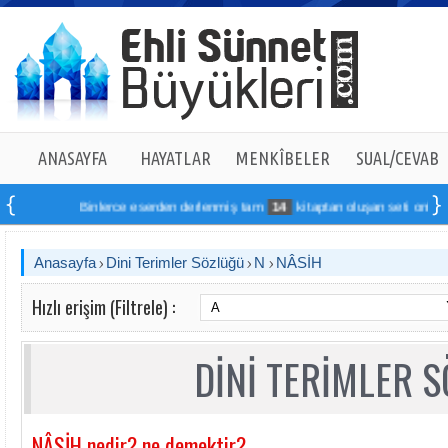
ANASAYFA
HAYATLAR
MENKÎBELER
SUAL/CEVAB
Binlerce eserden derlenmiş tam
14
kitaptan oluşan seti online sipa
Anasayfa
Dini Terimler Sözlüğü
N
NÂSİH
Hızlı erişim (Filtrele) :
DİNİ TERİMLER 
NÂSİH nedir? ne demektir?