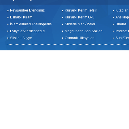
Peygamber Efendimiz
Kur’an-ı Kerim Tefsiri
Kitaplar
Eshab-ı Kiram
Kur’an-ı Kerim Oku
Ansiklop
İslam Alimleri Ansiklopedisi
Şiirlerle Menkîbeler
Dualar
Evliyalar Ansiklopedisi
Meşhurların Son Sözleri
İnternet
Silsile-i Âliyye
Osmanlı Hikayeleri
Sual/Ce