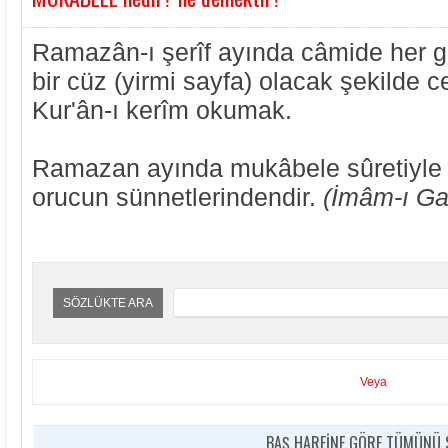
Ramazân-ı şerîf ayında câmide her g
bir cüz (yirmi sayfa) olacak şekilde
Kur'ân-ı kerîm okumak.
Ramazan ayında mukâbele sûretiyle 
orucun sünnetlerindendir.
(İmâm-ı Ga
SÖZLÜKTE ARA
Veya
BAŞ HARFİNE GÖRE TÜMÜNÜ S