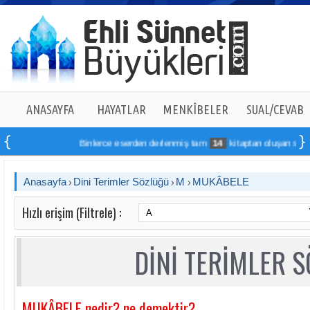
ANASAYFA
HAYATLAR
MENKÎBELER
SUAL/CEVAB
Binlerce eserden derlenmiş tam
14
kitaptan oluşan seti onli
Anasayfa
Dini Terimler Sözlüğü
M
MUKÂBELE
Hızlı erişim (Filtrele) :
DİNİ TERİMLER 
MUKÂBELE nedir? ne demektir?