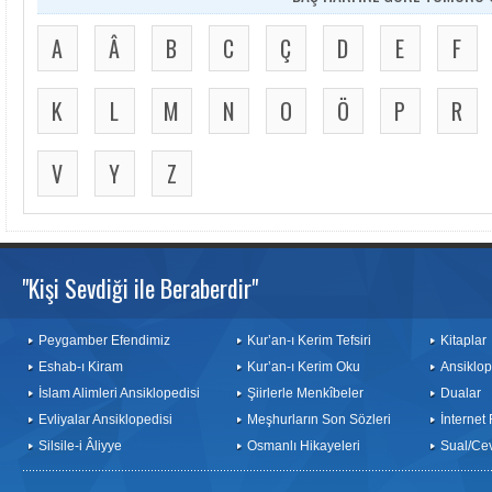
A
Â
B
C
Ç
D
E
F
K
L
M
N
O
Ö
P
R
V
Y
Z
"Kişi Sevdiği ile Beraberdir"
Peygamber Efendimiz
Kur’an-ı Kerim Tefsiri
Kitaplar
Eshab-ı Kiram
Kur’an-ı Kerim Oku
Ansiklop
İslam Alimleri Ansiklopedisi
Şiirlerle Menkîbeler
Dualar
Evliyalar Ansiklopedisi
Meşhurların Son Sözleri
İnternet
Silsile-i Âliyye
Osmanlı Hikayeleri
Sual/Ce