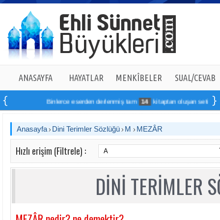
ANASAYFA
HAYATLAR
MENKÎBELER
SUAL/CEVAB
Binlerce eserden derlenmiş tam
14
kitaptan oluşan seti online s
Anasayfa
Dini Terimler Sözlüğü
M
MEZÂR
Hızlı erişim (Filtrele) :
DİNİ TERİMLER 
MEZÂR nedir? ne demektir?