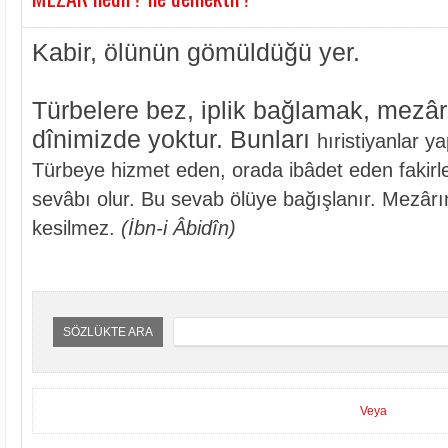
Kabir, ölünün gömüldüğü yer.
Türbelere bez, iplik bağlamak, mez
dînimizde yoktur. Bunları
hıristiyanlar 
Türbeye hizmet eden, orada ibâdet eden fakir
sevâbı olur. Bu sevab ölüye bağışlanır. Mezâ
kesilmez.
(İbn-i Âbidîn)
SÖZLÜKTE ARA
Veya