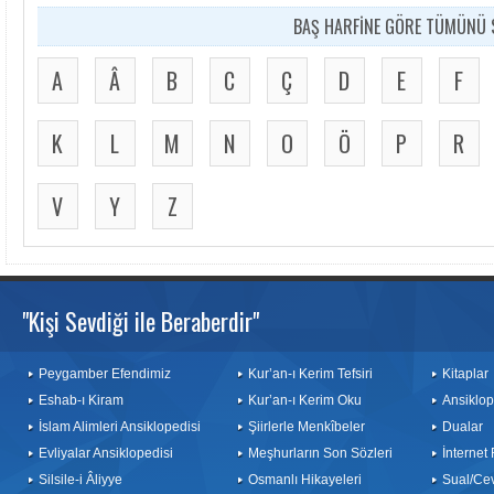
BAŞ HARFİNE GÖRE TÜMÜNÜ S
A
Â
B
C
Ç
D
E
F
K
L
M
N
O
Ö
P
R
V
Y
Z
"Kişi Sevdiği ile Beraberdir"
Peygamber Efendimiz
Kur’an-ı Kerim Tefsiri
Kitaplar
Eshab-ı Kiram
Kur’an-ı Kerim Oku
Ansiklop
İslam Alimleri Ansiklopedisi
Şiirlerle Menkîbeler
Dualar
Evliyalar Ansiklopedisi
Meşhurların Son Sözleri
İnternet
Silsile-i Âliyye
Osmanlı Hikayeleri
Sual/Ce