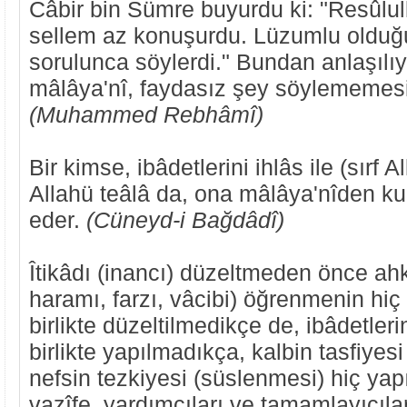
Câbir bin Sümre buyurdu ki: "Resûlull
sellem az konuşurdu. Lüzumlu olduğ
sorulunca söylerdi." Bundan anlaşılı
mâlâya'nî, faydasız şey söylememesi
(Muhammed Rebhâmî)
Bir kimse, ibâdetlerini ihlâs ile (sırf A
Allahü teâlâ da, ona mâlâya'nîden ku
eder.
(Cüneyd-i Bağdâdî)
Îtikâdı (inancı) düzeltmeden önce ahkâ
haramı, farzı, vâcibi) öğrenmenin hiç
birlikte düzeltilmedikçe de, ibâdetler
birlikte yapılmadıkça, kalbin tasfiyes
nefsin tezkiyesi (süslenmesi) hiç yap
vazîfe, yardımcıları ve tamamlayıcıları