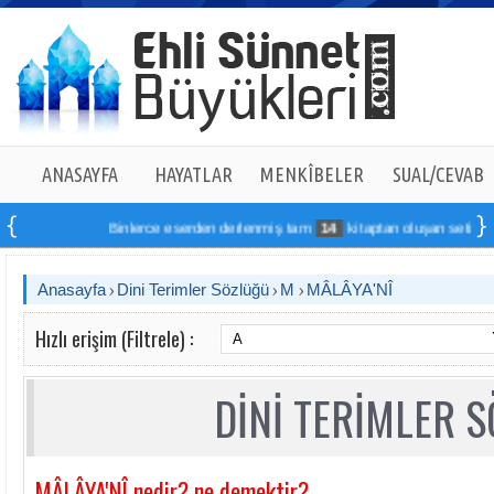
ANASAYFA
HAYATLAR
MENKÎBELER
SUAL/CEVAB
Binlerce eserden derlenmiş tam
14
kitaptan oluşan seti online s
Anasayfa
Dini Terimler Sözlüğü
M
MÂLÂYA'NÎ
Hızlı erişim (Filtrele) :
DİNİ TERİMLER 
MÂLÂYA'NÎ nedir? ne demektir?