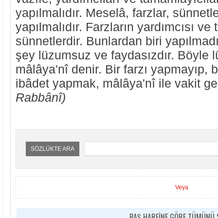
yapılmalıdır. Meselâ, farzlar, sünnetleri
yapılmalıdır. Farzların yardımcısı ve
sünnetlerdir. Bunlardan biri yapılmad
şey lüzumsuz ve faydasızdır. Böyle 
mâlâya'nî denir. Bir farzı yapmayıp, b
ibâdet yapmak, mâlâya'nî ile vakit g
Rabbânî)
SÖZLÜKTE ARA
Veya
BAŞ HARFİNE GÖRE TÜMÜNÜ S