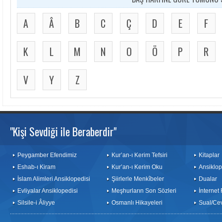
A
Â
B
C
Ç
D
E
F
K
L
M
N
O
Ö
P
R
V
Y
Z
"Kişi Sevdiği ile Beraberdir"
Peygamber Efendimiz
Kur’an-ı Kerim Tefsiri
Kitaplar
Eshab-ı Kiram
Kur’an-ı Kerim Oku
Ansiklop
İslam Alimleri Ansiklopedisi
Şiirlerle Menkîbeler
Dualar
Evliyalar Ansiklopedisi
Meşhurların Son Sözleri
İnternet
Silsile-i Âliyye
Osmanlı Hikayeleri
Sual/Ce