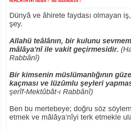
Dünyâ ve âhirete faydası olmayan iş
şey.
Allahü teâlânın, bir kulunu sevmem
mâlâya'nî ile vakit geçirmesidir.
(Ha
Rabbânî)
Bir kimsenin müslümanlığının güzel
kaçması ve lüzûmlu şeyleri yapması 
şerîf-Mektûbât-ı Rabbânî)
Ben bu mertebeye; doğru söz söylem
etmek ve mâlâya'nîyi terk etmekle ul