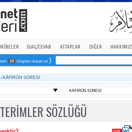
KÎBELER
SUAL/CEVAB
KİTAPLAR
DİĞER
HAKKIMIZ
m
14
kitaptan oluşan seti online sipariş verebilirsiniz
K
KÂFİRÛN SÛRESİ
 TERİMLER SÖZLÜĞÜ
emektir?