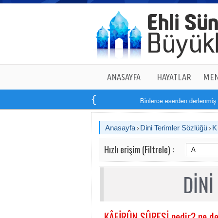
ANASAYFA
HAYATLAR
MEN
Binlerce eserden derlenmiş ta
Anasayfa
Dini Terimler Sözlüğü
Hızlı erişim (Filtrele) :
DİNİ
KÂFİRÛN SÛRESİ nedir? ne d