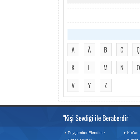
A
Â
B
C
Ç
K
L
M
N
O
V
Y
Z
"Kişi Sevdiği ile Beraberdir"
Peygamber Efendimiz
Kur’an-