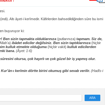
esi.
indi). Altı âyet-i kerîmedir. Kâfirlerden bahsedildiğinden sûre bu ismi
en buyuruyor ki:
er! Ben sizin tapmakta olduklarınıza
(putlarınıza)
tapmam. Siz de,
Allah'a)
ibâdet ediciler değilsiniz. Ben sizin taptıklarınıza
(hiçbir
enim kulluk etmekte olduğuma
(hiçbir vakit)
kulluk edicilerden
imki bana.
(Âyet: 1-6)
ûresini okursa, çok hayırlı ve çok güzel bir iş yapmış olur.
Kur'ân-ı kerîmin dörtte birini okumuş gibi sevab verilir.
(Hadîs-i
ARA