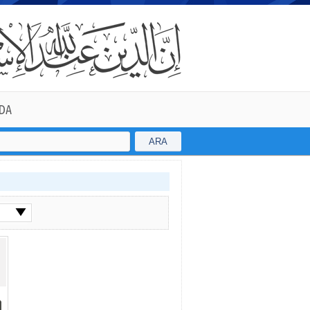
DA
ARA