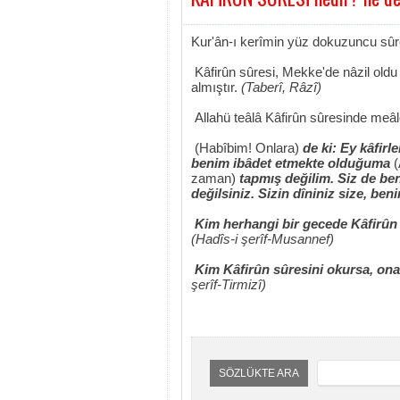
Kur'ân-ı kerîmin yüz dokuzuncu sûr
Kâfirûn sûresi, Mekke'de nâzil oldu (
almıştır.
(Taberî, Râzî)
Allahü teâlâ Kâfirûn sûresinde meâl
(Habîbim! Onlara)
de ki: Ey kâfirl
benim ibâdet etmekte olduğuma
(
zaman)
tapmış değilim. Siz de b
değilsiniz. Sizin dîniniz size, ben
Kim herhangi bir gecede Kâfirûn s
(Hadîs-i şerîf-Musannef)
Kim Kâfirûn sûresini okursa, ona 
şerîf-Tirmizî)
SÖZLÜKTE ARA