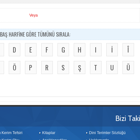
Veya
BAŞ HARFİNE GÖRE TÜMÜNÜ SIRALA:
D
E
F
G
H
I
İ
Î
Ö
P
R
S
Ş
T
U
Ü
Bizi Tak
ı Kerim Tefsiri
Kitaplar
Dini Terimler Sözlüğü