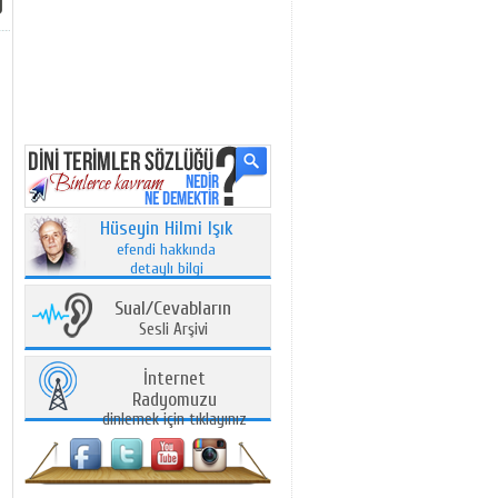
Hüseyin Hilmi Işık
efendi hakkında
detaylı bilgi
Sual/Cevabların
Sesli Arşivi
İnternet
Radyomuzu
dinlemek için tıklayınız