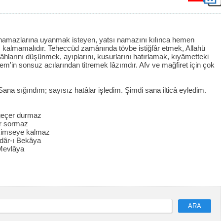
amazlarına uyanmak isteyen, yatsı namazını kılınca hemen
z kalmamalıdır. Teheccüd zamânında tövbe istiğfâr etmek, Allahü
âhlarını düşünmek, ayıplarını, kusurlarını hatırlamak, kıyâmetteki
'in sonsuz acılarından titremek lâzımdır. Afv ve mağfiret için çok
 Sana sığındım; sayısız hatâlar işledim. Şimdi sana ilticâ eyledim.
 geçer durmaz
er sormaz
kimseye kalmaz
 dâr-ı Bekâya
 Mevlâya
ARA