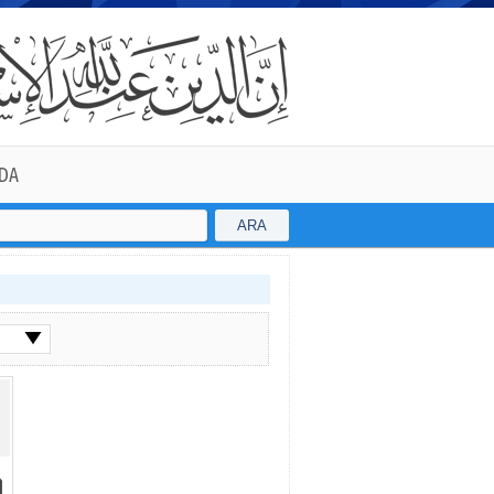
DA
ARA