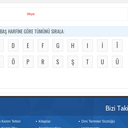
Veya
BAŞ HARFİNE GÖRE TÜMÜNÜ SIRALA:
D
E
F
G
H
I
İ
Î
Ö
P
R
S
Ş
T
U
Ü
Bizi Tak
ı Kerim Tefsiri
Kitaplar
Dini Terimler Sözlüğü