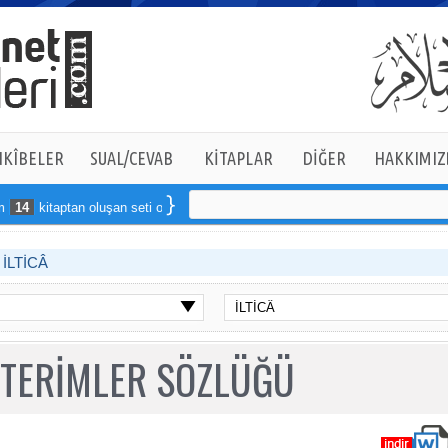
KÎBELER
SUAL/CEVAB
KİTAPLAR
DİĞER
HAKKIMIZ
4
kitaptan oluşan seti online sipariş verebilirsiniz
İLTİCÂ
 TERİMLER SÖZLÜĞÜ