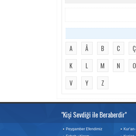
A
Â
B
C
Ç
K
L
M
N
O
V
Y
Z
"Kişi Sevdiği ile Beraberdir"
Peygamber Efendimiz
Kur’an-