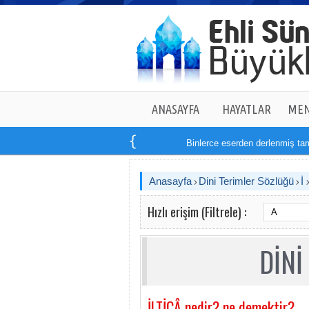
ANASAYFA
HAYATLAR
MEN
Binlerce eserden derlenmiş tam
1
Anasayfa
Dini Terimler Sözlüğü
İ
Hızlı erişim (Filtrele) :
DİNİ
İLTİCÂ nedir? ne demektir?