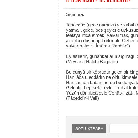
Sığınma.
Teheccüd (gece namazı) ve sabah n
yatmalı, gece, boş şeylerle uykusu
teâlâya ilticâ etmek, yalvarmak, gün
azâbları düşünüp korkmak, Cehennem
yalvarmalıdır. (İmâm-ı Rabbânî)
Ey âsîlerin, günâhkârların sığınağı!
(Mevlânâ Hâlid-i Bağdâdî)
Bu dünyâ bir köprüdür gelen bir bir
Hani âba u ecdâdın ne oldu kimsel
Hani annen baban nerde bu dünyâ 
Gelenler hep sefer eyler muhakkak
Yüzün dön ilticâ eyle Cenâb-ı zât-ı
(Tâceddîn-i Velî)
SÖZLÜKTE ARA