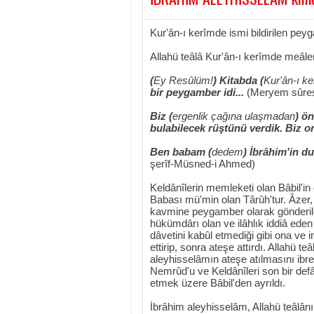
Kur'ân-ı kerîmde ismi bildirilen pey
Allahü teâlâ Kur'ân-ı kerîmde meâle
(
Ey Resûlüm!
) Kitabda (
Kur'ân-ı k
bir peygamber idi...
(Meryem sûres
Biz (
ergenlik çağına ulaşmadan
) ö
bulabilecek rüştünü verdik. Biz 
Ben babam (
dedem
) İbrâhim'in d
şerîf-Müsned-i Ahmed)
Keldânîlerin memleketi olan Bâbil'in 
Babası mü'min olan Târûh'tur. Âzer,
kavmine peygamber olarak gönderildi
hükümdârı olan ve ilâhlık iddiâ ede
dâvetini kabûl etmediği gibi ona ve
ettirip, sonra ateşe attırdı. Allahü t
aleyhisselâmın ateşe atılmasını ibre
Nemrûd'u ve Keldânîleri son bir defâ
etmek üzere Bâbil'den ayrıldı.
İbrâhim aleyhisselâm, Allahü teâlânın