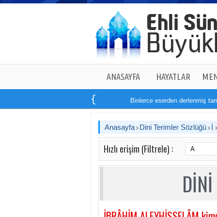
ANASAYFA
HAYATLAR
MEN
Binlerce eserden derlenmiş tam
14
Anasayfa
Dini Terimler Sözlüğü
İ
Hızlı erişim (Filtrele) :
DİNİ
İBRÂHİM ALEYHİSSELÂM kimd