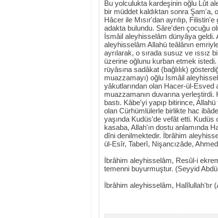
Bu yolculukta kardeşinin oğlu Lût a
bir müddet kaldıktan sonra Şam'a, or
Hâcer ile Mısır'dan ayrılıp, Filistin'e
adakta bulundu. Sâre'den çocuğu olmad
İsmâil aleyhisselâm dünyâya geldi.
aleyhisselâm Allahü teâlânın emriy
ayrılarak, o sırada susuz ve ıssız 
üzerine oğlunu kurban etmek istedi
rüyâsına sadâkat (bağlılık) gösterdiği
muazzamayı) oğlu İsmâil aleyhissel
yâkutlarından olan Hacer-ül-Esved ad
muazzamanın duvarına yerleştirdi. 
bastı. Kâbe'yi yapıp bitirince, Alla
olan Cürhümlülerle birlikte hac ibâ
yaşında Kudüs'de vefât etti. Kudüs
kasaba, Allah'ın dostu anlamında H
dîni denilmektedir. İbrâhim aleyhis
ül-Esîr, Taberî, Nişancızâde, Ahme
İbrâhim aleyhisselâm, Resûl-i ekrem
temenni buyurmuştur. (Seyyid Abdü
İbrâhim aleyhisselâm, Halîlullah'tır 