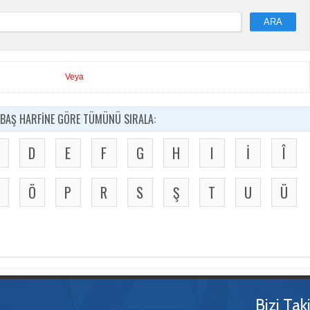
ARA
Veya
BAŞ HARFİNE GÖRE TÜMÜNÜ SIRALA:
D
E
F
G
H
I
İ
Î
Ö
P
R
S
Ş
T
U
Ü
Bizi Tak