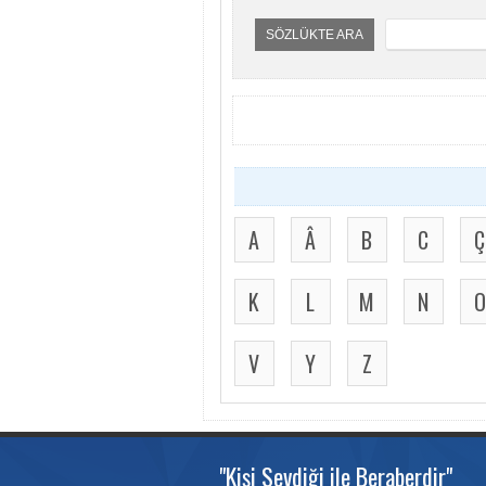
SÖZLÜKTE ARA
A
Â
B
C
Ç
K
L
M
N
O
V
Y
Z
"Kişi Sevdiği ile Beraberdir"