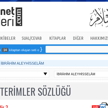
KÎBELER
SUAL/CEVAB
KİTAPLAR
DİĞER
HAKKIMIZ
kitaptan oluşan seti online sipariş verebilirsiniz
İBRÂHİM ALEYHİSSELÂM
 TERİMLER SÖZLÜĞÜ
ir ?