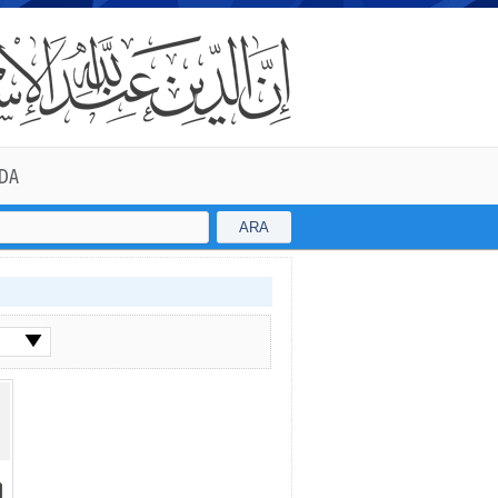
DA
ARA