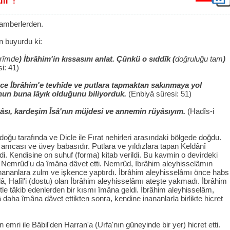
gamberlerden.
n buyurdu ki:
erîmde
) İbrâhim'in kıssasını anlat. Çünkü o sıddîk (
doğruluğu tam
)
i: 41)
nce İbrâhim'e tevhîde ve putlara tapmaktan sakınmaya yol
onun buna lâyık olduğunu biliyorduk.
(Enbiyâ sûresi: 51)
uâsı, kardeşim Îsâ'nın müjdesi ve annemin rüyâsıyım.
(Hadîs-i
doğu tarafında ve Dicle ile Fırat nehirleri arasındaki bölgede doğdu.
 amcası ve üvey babasıdır. Putlara ve yıldızlara tapan Keldânî
. Kendisine on suhuf (forma) kitab verildi. Bu kavmin o devirdeki
n Nemrûd'u da îmâna dâvet etti. Nemrûd, İbrâhim aleyhisselâmın
 inananlara zulm ve işkence yaptırdı. İbrâhim aleyhisselâmı önce habs
eâlâ, Halîl'i (dostu) olan İbrâhim aleyhisselâmı ateşte yakmadı. İbrâhim
tle tâkib edenlerden bir kısmı îmâna geldi. İbrâhim aleyhisselâm,
 daha îmâna dâvet ettikten sonra, kendine inananlarla birlikte hicret
 emri ile Bâbil'den Harran'a (Urfa'nın güneyinde bir yer) hicret etti.