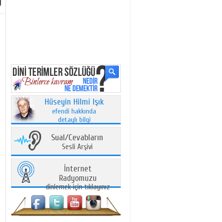
Hüseyin Hilmi Işık
efendi hakkında
detaylı bilgi
Sual/Cevabların
Sesli Arşivi
İnternet
Radyomuzu
dinlemek için tıklayınız