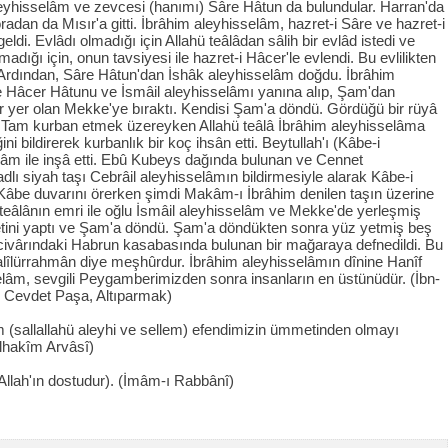
leyhisselâm ve zevcesi (hanımı) Sâre Hâtun da bulundular. Harran'da
adan da Mısır'a gitti. İbrâhim aleyhisselâm, hazret-i Sâre ve hazret-i
 geldi. Evlâdı olmadığı için Allahü teâlâdan sâlih bir evlâd istedi ve
ığı için, onun tavsiyesi ile hazret-i Hâcer'le evlendi. Bu evlilikten
 Ardından, Sâre Hâtun'dan İshâk aleyhisselâm doğdu. İbrâhim
le Hâcer Hâtunu ve İsmâil aleyhisselâmı yanına alıp, Şam'dan
bir yer olan Mekke'ye bıraktı. Kendisi Şam'a döndü. Gördüğü bir rüyâ
. Tam kurban etmek üzereyken Allahü teâlâ İbrâhim aleyhisselâma
ni bildirerek kurbanlık bir koç ihsân etti. Beytullah'ı (Kâbe-i
âm ile inşâ etti. Ebû Kubeys dağında bulunan ve Cennet
lı siyah taşı Cebrâil aleyhisselâmın bildirmesiyle alarak Kâbe-i
Kâbe duvarını örerken şimdi Makâm-ı İbrâhim denilen taşın üzerine
hü teâlânın emri ile oğlu İsmâil aleyhisselâm ve Mekke'de yerleşmiş
detini yaptı ve Şam'a döndü. Şam'a döndükten sonra yüz yetmiş beş
 civârındaki Habrun kasabasında bulunan bir mağaraya defnedildi. Bu
alîlürrahmân diye meşhûrdur. İbrâhim aleyhisselâmın dînine Hanîf
selâm, sevgili Peygamberimizden sonra insanların en üstünüdür. (İbn-
d Cevdet Paşa, Altıparmak)
 (sallallahü aleyhi ve sellem) efendimizin ümmetinden olmayı
lhakîm Arvâsî)
(Allah'ın dostudur). (İmâm-ı Rabbânî)