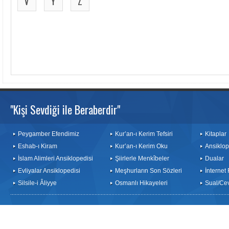
V
Y
Z
"Kişi Sevdiği ile Beraberdir"
Peygamber Efendimiz
Kur’an-ı Kerim Tefsiri
Kitaplar
Eshab-ı Kiram
Kur’an-ı Kerim Oku
Ansiklop
İslam Alimleri Ansiklopedisi
Şiirlerle Menkîbeler
Dualar
Evliyalar Ansiklopedisi
Meşhurların Son Sözleri
İnternet
Silsile-i Âliyye
Osmanlı Hikayeleri
Sual/Ce