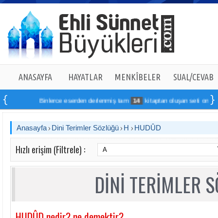
ANASAYFA
HAYATLAR
MENKÎBELER
SUAL/CEVAB
Binlerce eserden derlenmiş tam
14
kitaptan oluşan seti online sip
Anasayfa
Dini Terimler Sözlüğü
H
HUDÛD
Hızlı erişim (Filtrele) :
DİNİ TERİMLER 
HUDÛD nedir? ne demektir?