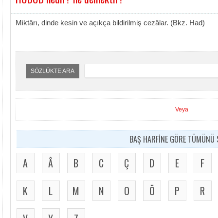
Miktârı, dinde kesin ve açıkça bildirilmiş cezâlar. (Bkz. Had)
SÖZLÜKTE ARA
Veya
BAŞ HARFİNE GÖRE TÜMÜNÜ S
A
Â
B
C
Ç
D
E
F
K
L
M
N
O
Ö
P
R