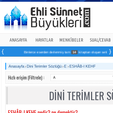
ANASAYFA
HAYATLAR
MENKÎBELER
SUAL/CEVAB
Binlerce eserden derlenmiş tam
14
kitaptan oluşan seti online s
Anasayfa
Dini Terimler Sözlüğü
E
ESHÂB-I KEHF
Hızlı erişim (Filtrele) :
DİNİ TERİMLER 
ESHÂB-I KEHF nedir? ne demektir?