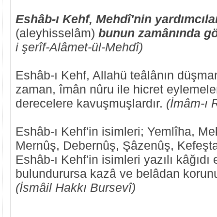
Eshâb-ı Kehf, Mehdî'nin yardımcılar
(aleyhisselâm)
bunun zamânında gök
i şerîf-Alâmet-ül-Mehdî)
Eshâb-ı Kehf, Allahü teâlânın düşmanl
zaman, îmân nûru ile hicret eylemele
derecelere kavuşmuşlardır.
(İmâm-ı 
Eshâb-ı Kehf'in isimleri; Yemlîha, Me
Mernûş, Debernûş, Şâzenûş, Kefeştat
Eshâb-ı Kehf'in isimleri yazılı kâğıdı
bulundurursa kazâ ve belâdan korunur
(İsmâil Hakkı Bursevî)