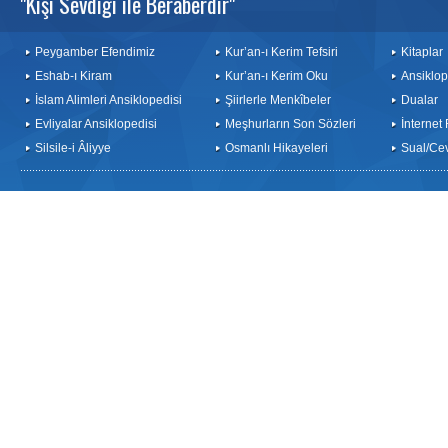
"Kişi Sevdiği ile Beraberdir"
Peygamber Efendimiz
Kur’an-ı Kerim Tefsiri
Kitaplar
Eshab-ı Kiram
Kur’an-ı Kerim Oku
Ansiklop
İslam Alimleri Ansiklopedisi
Şiirlerle Menkîbeler
Dualar
Evliyalar Ansiklopedisi
Meşhurların Son Sözleri
İnternet
Silsile-i Âliyye
Osmanlı Hikayeleri
Sual/Ce