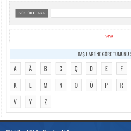
SÖZLÜKTE ARA
Veya
BAŞ HARFİNE GÖRE TÜMÜNÜ S
A
Â
B
C
Ç
D
E
F
K
L
M
N
O
Ö
P
R
V
Y
Z