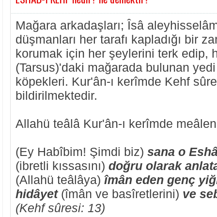
Mağara arkadaşları; Îsâ aleyhisselâ
düşmanları her tarafı kapladığı bir za
korumak için her şeylerini terk edip,
(Tarsus)'daki mağarada bulunan yedi k
köpekleri. Kur'ân-ı kerîmde Kehf sûr
bildirilmektedir.
Allahü teâlâ Kur'ân-ı kerîmde meâlen
(Ey Habîbim! Şimdi biz)
sana o Eshâb
(ibretli kıssasını)
doğru olarak anlat
(Allahü teâlâya)
îmân eden genç yiğit
hidâyet
(îmân ve basîretlerini)
ve seb
(Kehf sûresi: 13)