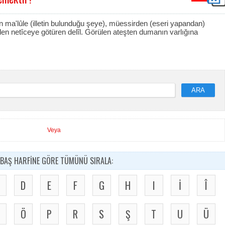
bden ma'lûle (illetin bulunduğu şeye), müessirden (eseri yapandan)
en netîceye götüren delîl. Görülen ateşten dumanın varlığına
ARA
Veya
BAŞ HARFİNE GÖRE TÜMÜNÜ SIRALA:
D
E
F
G
H
I
İ
Î
Ö
P
R
S
Ş
T
U
Ü