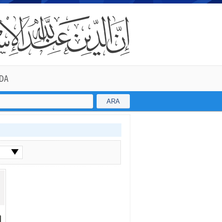
DA
ARA