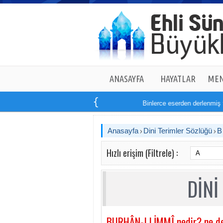
ANASAYFA
HAYATLAR
MEN
Binlerce eserden derlenmiş ta
Anasayfa
Dini Terimler Sözlüğü
Hızlı erişim (Filtrele) :
DİNİ
BURHÂN-I LİMMÎ nedir? ne d