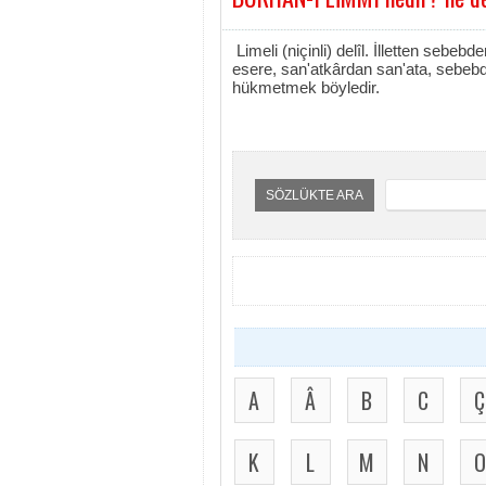
Limeli (niçinli) delîl. İlletten sebe
esere, san'atkârdan san'ata, sebebd
hükmetmek böyledir.
SÖZLÜKTE ARA
A
Â
B
C
Ç
K
L
M
N
O