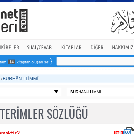
KÎBELER
SUAL/CEVAB
KİTAPLAR
DİĞER
HAKKIMIZ
m
14
kitaptan oluşan seti online sipariş verebilirsiniz
B
BURHÂN-I LİMMÎ
 TERİMLER SÖZLÜĞÜ
emektir?