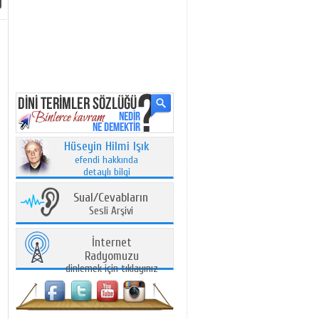
Hüseyin Hilmi Işık
efendi hakkında
detaylı bilgi
Sual/Cevabların
Sesli Arşivi
İnternet
Radyomuzu
dinlemek için tıklayınız