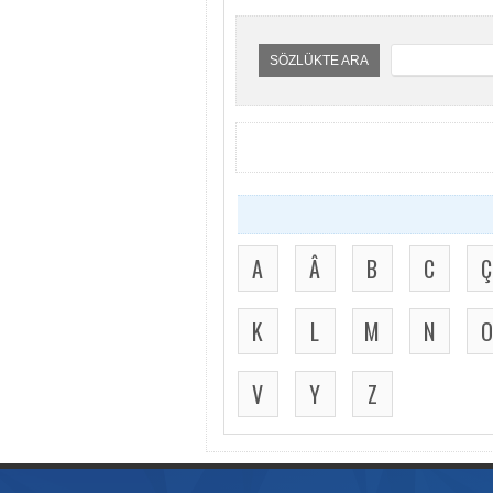
SÖZLÜKTE ARA
A
Â
B
C
Ç
K
L
M
N
O
V
Y
Z