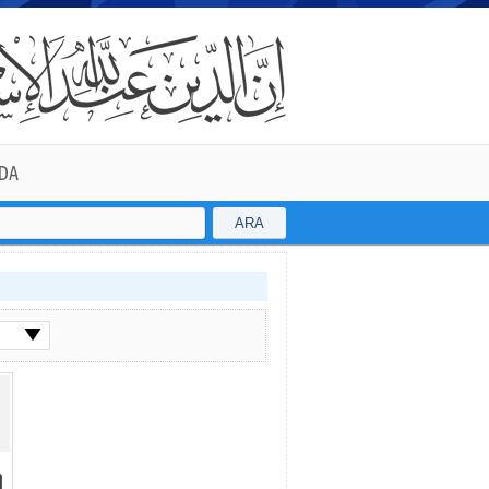
DA
ARA