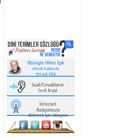
Hüseyin Hilmi Işık
efendi hakkında
detaylı bilgi
Sual/Cevabların
Sesli Arşivi
İnternet
Radyomuzu
dinlemek için tıklayınız