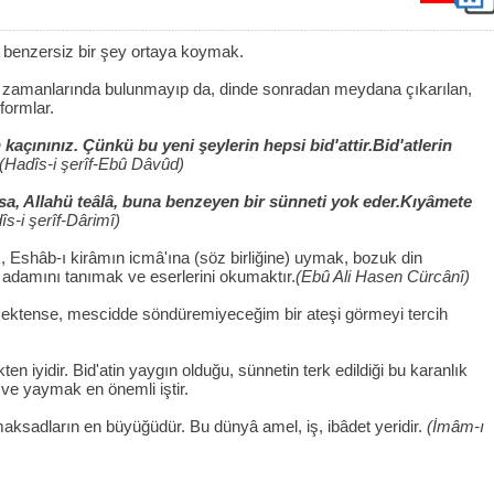
â benzersiz bir şey ortaya koymak.
n zamanlarında bulunmayıp da, dinde sonradan meydana çıkarılan,
formlar.
kaçınınız. Çünkü bu yeni şeylerin hepsi bid'attir.Bid'atlerin
(Hadîs-i şerîf-Ebû Dâvûd)
arsa, Allahü teâlâ, buna benzeyen bir sünneti yok eder.Kıyâmete
s-i şerîf-Dârimî)
, Eshâb-ı kirâmın icmâ'ına (söz birliğine) uymak, bozuk din
 adamını tanımak ve eserlerini okumaktır.
(Ebû Ali Hasen Cürcânî)
mektense, mescidde söndüremiyeceğim bir ateşi görmeyi tercih
kten iyidir. Bid'atin yaygın olduğu, sünnetin terk edildiği bu karanlık
e yaymak en önemli iştir.
maksadların en büyüğüdür. Bu dünyâ amel, iş, ibâdet yeridir.
(İmâm-ı