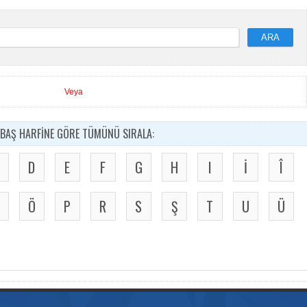
ARA
Veya
BAŞ HARFİNE GÖRE TÜMÜNÜ SIRALA:
D
E
F
G
H
I
İ
Î
Ö
P
R
S
Ş
T
U
Ü