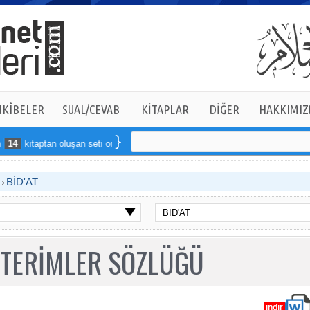
KÎBELER
SUAL/CEVAB
KİTAPLAR
DİĞER
HAKKIMIZ
4
kitaptan oluşan seti online sipariş verebilirsiniz
B
BİD'AT
 TERİMLER SÖZLÜĞÜ