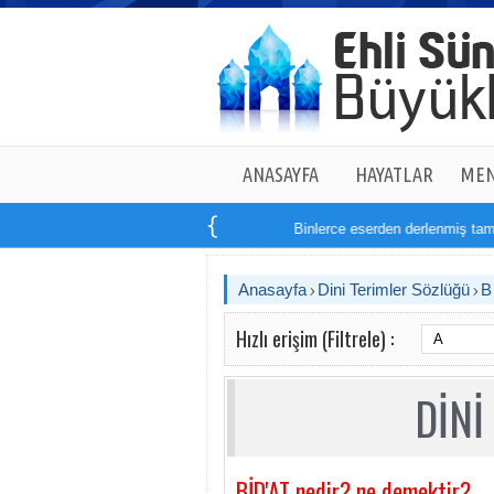
ANASAYFA
HAYATLAR
MEN
Binlerce eserden derlenmiş tam
1
Anasayfa
Dini Terimler Sözlüğü
Hızlı erişim (Filtrele) :
DİNİ
BİD'AT nedir? ne demektir?