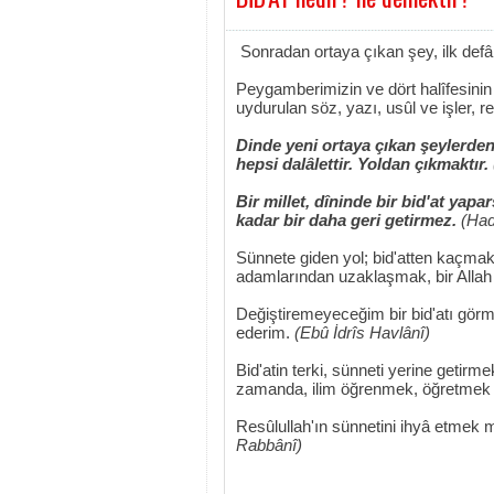
Sonradan ortaya çıkan şey, ilk def
Peygamberimizin ve dört halîfesini
uydurulan söz, yazı, usûl ve işler, re
Dinde yeni ortaya çıkan şeylerden 
hepsi dalâlettir. Yoldan çıkmaktır.
Bir millet, dîninde bir bid'at yap
kadar bir daha geri getirmez.
(Hadî
Sünnete giden yol; bid'atten kaçmak
adamlarından uzaklaşmak, bir Allah
Değiştiremeyeceğim bir bid'atı gör
ederim.
(Ebû İdrîs Havlânî)
Bid'atin terki, sünneti yerine getirme
zamanda, ilim öğrenmek, öğretmek v
Resûlullah'ın sünnetini ihyâ etmek 
Rabbânî)